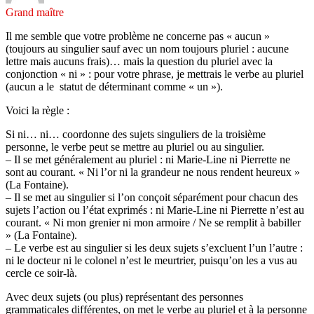
Grand maître
Il me semble que votre problème ne concerne pas « aucun »
(toujours au singulier sauf avec un nom toujours pluriel : aucune
lettre mais aucuns frais)… mais la question du pluriel avec la
conjonction « ni » : pour votre phrase, je mettrais le verbe au pluriel
(aucun a le statut de déterminant comme « un »).
Voici la règle :
Si ni… ni… coordonne des sujets singuliers de la troisième
personne, le verbe peut se mettre au pluriel ou au singulier.
– Il se met généralement au pluriel : ni Marie-Line ni Pierrette ne
sont au courant. « Ni l’or ni la grandeur ne nous rendent heureux »
(La Fontaine).
– Il se met au singulier si l’on conçoit séparément pour chacun des
sujets l’action ou l’état exprimés : ni Marie-Line ni Pierrette n’est au
courant. « Ni mon grenier ni mon armoire / Ne se remplit à babiller
» (La Fontaine).
– Le verbe est au singulier si les deux sujets s’excluent l’un l’autre :
ni le docteur ni le colonel n’est le meurtrier, puisqu’on les a vus au
cercle ce soir-là.
Avec deux sujets (ou plus) représentant des personnes
grammaticales différentes, on met le verbe au pluriel et à la personne