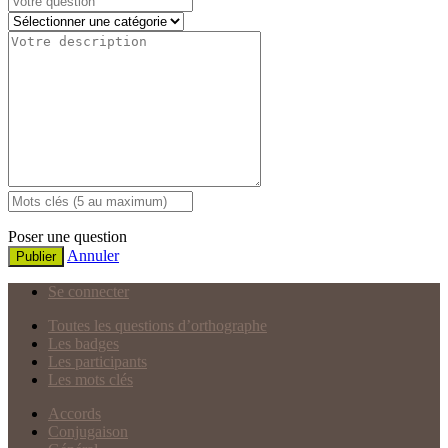
Poser une question
Annuler
Publier
Se connecter
Toutes les questions d’orthographe
Les badges
Les participants
Les mots clés
Accords
Conjugaison