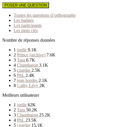
POSER UNE QUESTION
Toutes les questions d’orthographe
Les badges
Les participants
Les mots clés
Nombre de réponses données
1
joelle
9.1K
2
Prince (archive)
7.6K
3
Tara
6.7K
4
Chambaron
3.1K
5
czardas
2.5K
6
PhL
2.4K
7
jean bordes
2.1K
8
Cathy Lévy
2K
Meilleurs utilisateurs
1
joelle
62K
2
Tara
50.2K
3
Chambaron
25.2K
4
PhL
23.5K
5
czardas
15.1K