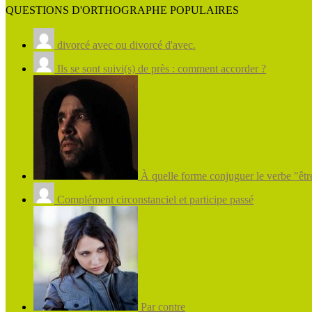
QUESTIONS D'ORTHOGRAPHE POPULAIRES
divorcé avec ou divorcé d'avec.
Ils se sont suivi(s) de près : comment accorder ?
À quelle forme conjuguer le verbe "être
Complément circonstanciel et participe passé
Par contre