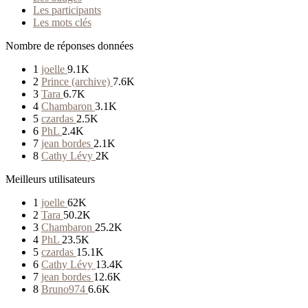
Les participants
Les mots clés
Nombre de réponses données
1
joelle
9.1K
2
Prince (archive)
7.6K
3
Tara
6.7K
4
Chambaron
3.1K
5
czardas
2.5K
6
PhL
2.4K
7
jean bordes
2.1K
8
Cathy Lévy
2K
Meilleurs utilisateurs
1
joelle
62K
2
Tara
50.2K
3
Chambaron
25.2K
4
PhL
23.5K
5
czardas
15.1K
6
Cathy Lévy
13.4K
7
jean bordes
12.6K
8
Bruno974
6.6K