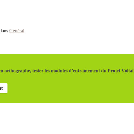
 dans
Général
n orthographe, testez les modules d’entraînement du Projet Voltai
nt