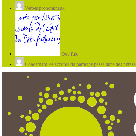
Verbes pronominaux
Que j'aie
Concernant les accords du participe passé dans des phrases