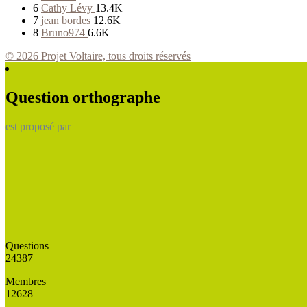
6
Cathy Lévy
13.4K
7
jean bordes
12.6K
8
Bruno974
6.6K
© 2026 Projet Voltaire, tous droits réservés
Question orthographe
est proposé par
Questions
24387
Membres
12628