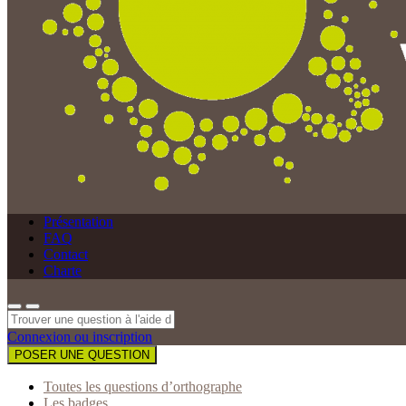
Présentation
FAQ
Contact
Charte
Connexion ou inscription
POSER UNE QUESTION
Toutes les questions d’orthographe
Les badges