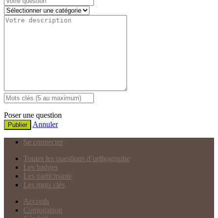
Poser une question
Annuler
Publier
Se connecter
Toutes les questions d’orthographe
Les badges
Les participants
Les mots clés
Accords
Conjugaison