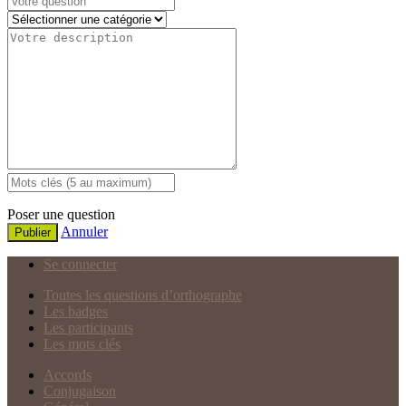
Poser une question
Annuler
Publier
Se connecter
Toutes les questions d’orthographe
Les badges
Les participants
Les mots clés
Accords
Conjugaison