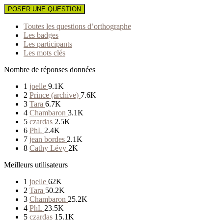
POSER UNE QUESTION
Toutes les questions d’orthographe
Les badges
Les participants
Les mots clés
Nombre de réponses données
1
joelle
9.1K
2
Prince (archive)
7.6K
3
Tara
6.7K
4
Chambaron
3.1K
5
czardas
2.5K
6
PhL
2.4K
7
jean bordes
2.1K
8
Cathy Lévy
2K
Meilleurs utilisateurs
1
joelle
62K
2
Tara
50.2K
3
Chambaron
25.2K
4
PhL
23.5K
5
czardas
15.1K