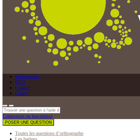
Présentation
FAQ
Contact
Charte
Connexion ou inscription
POSER UNE QUESTION
Toutes les questions d’orthographe
Les badges