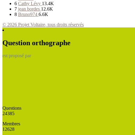
6
Cathy Lévy
13.4K
7
jean bordes
12.6K
8
Bruno974
6.6K
© 2026 Projet Voltaire, tous droits réservés
Question orthographe
est proposé par
Questions
24385
Membres
12628