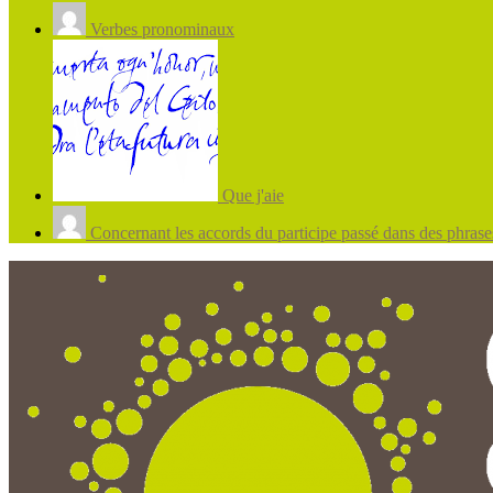
Verbes pronominaux
Que j'aie
Concernant les accords du participe passé dans des phrases