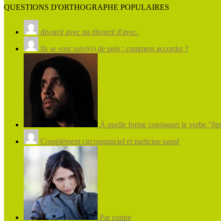
QUESTIONS D'ORTHOGRAPHE POPULAIRES
divorcé avec ou divorcé d'avec.
Ils se sont suivi(s) de près : comment accorder ?
À quelle forme conjuguer le verbe "être
Complément circonstanciel et participe passé
Par contre