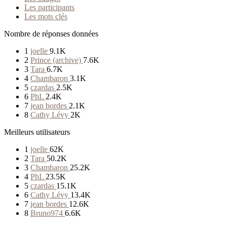
Les participants
Les mots clés
Nombre de réponses données
1
joelle
9.1K
2
Prince (archive)
7.6K
3
Tara
6.7K
4
Chambaron
3.1K
5
czardas
2.5K
6
PhL
2.4K
7
jean bordes
2.1K
8
Cathy Lévy
2K
Meilleurs utilisateurs
1
joelle
62K
2
Tara
50.2K
3
Chambaron
25.2K
4
PhL
23.5K
5
czardas
15.1K
6
Cathy Lévy
13.4K
7
jean bordes
12.6K
8
Bruno974
6.6K