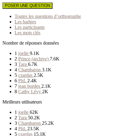
POSER UNE QUESTION
Toutes les questions d’orthographe
Les badges
Les participants
Les mots clés
Nombre de réponses données
1
joelle
9.1K
2
Prince (archive)
7.6K
3
Tara
6.7K
4
Chambaron
3.1K
5
czardas
2.5K
6
PhL
2.4K
7
jean bordes
2.1K
8
Cathy Lévy
2K
Meilleurs utilisateurs
1
joelle
62K
2
Tara
50.2K
3
Chambaron
25.2K
4
PhL
23.5K
5
czardas
15.1K