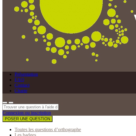
Présentation
FAQ
Contact
Charte
Connexion ou inscription
POSER UNE QUESTION
Toutes les questions d’orthographe
Les badges