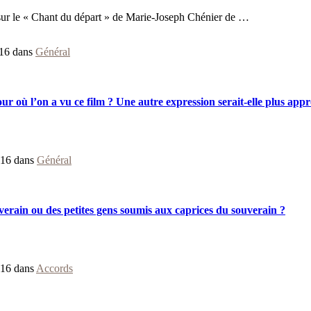
t sur le « Chant du départ » de Marie-Joseph Chénier de …
16 dans
Général
our où l’on a vu ce film ? Une autre expression serait-elle plus app
016 dans
Général
uverain ou des petites gens soumis aux caprices du souverain ?
016 dans
Accords