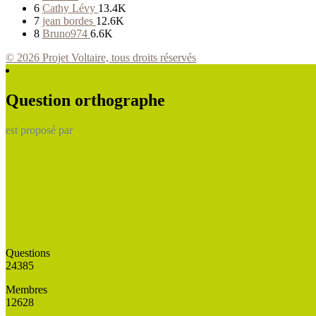
6
Cathy Lévy
13.4K
7
jean bordes
12.6K
8
Bruno974
6.6K
© 2026 Projet Voltaire, tous droits réservés
Question orthographe
est proposé par
Questions
24385
Membres
12628