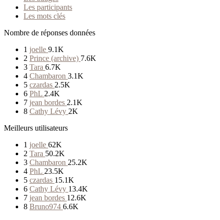
Les participants
Les mots clés
Nombre de réponses données
1
joelle
9.1K
2
Prince (archive)
7.6K
3
Tara
6.7K
4
Chambaron
3.1K
5
czardas
2.5K
6
PhL
2.4K
7
jean bordes
2.1K
8
Cathy Lévy
2K
Meilleurs utilisateurs
1
joelle
62K
2
Tara
50.2K
3
Chambaron
25.2K
4
PhL
23.5K
5
czardas
15.1K
6
Cathy Lévy
13.4K
7
jean bordes
12.6K
8
Bruno974
6.6K