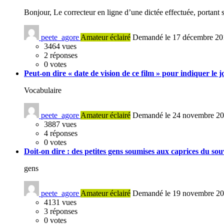
Bonjour, Le correcteur en ligne d’une dictée effectuée, portan
peete_agore
Amateur éclairé
Demandé le 17 décembre 20
3464
vues
2
réponses
0
votes
Peut-on dire « date de vision de ce film » pour indiquer le j
Vocabulaire
peete_agore
Amateur éclairé
Demandé le 24 novembre 2
3887
vues
4
réponses
0
votes
Doit-on dire : des petites gens soumises aux caprices du so
gens
peete_agore
Amateur éclairé
Demandé le 19 novembre 2
4131
vues
3
réponses
0
votes