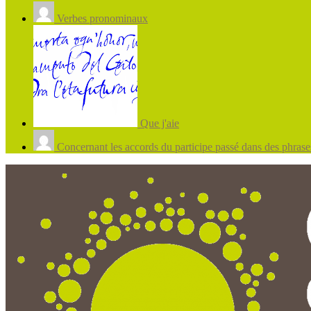
Verbes pronominaux
Que j'aie
Concernant les accords du participe passé dans des phrases