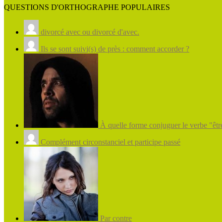
QUESTIONS D'ORTHOGRAPHE POPULAIRES
divorcé avec ou divorcé d'avec.
Ils se sont suivi(s) de près : comment accorder ?
À quelle forme conjuguer le verbe "être
Complément circonstanciel et participe passé
Par contre