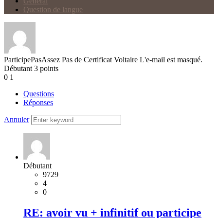
Général
Question de langue
ParticipePasAssez
Pas de Certificat Voltaire
L'e-mail est masqué.
Débutant
3
points
0
1
Questions
Réponses
Annuler
Débutant
9729
4
0
RE: avoir vu + infinitif ou participe