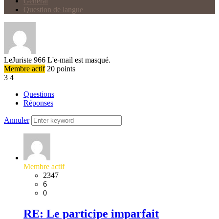
Général
Question de langue
LeJuriste
966
L'e-mail est masqué.
Membre actif
20
points
3
4
Questions
Réponses
Annuler
Membre actif
2347
6
0
RE: Le participe imparfait