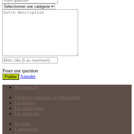
Poser une question
Annuler
Publier
Se connecter
Toutes les questions d’orthographe
Les badges
Les participants
Les mots clés
Accords
Conjugaison