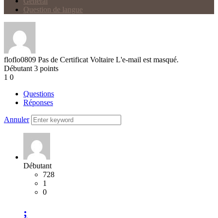
Général
Question de langue
floflo0809
Pas de Certificat Voltaire
L'e-mail est masqué.
Débutant
3
points
1
0
Questions
Réponses
Annuler
Débutant
728
1
0
;