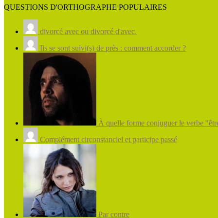
QUESTIONS D'ORTHOGRAPHE POPULAIRES
divorcé avec ou divorcé d'avec.
Ils se sont suivi(s) de près : comment accorder ?
À quelle forme conjuguer le verbe "être
Complément circonstanciel et participe passé
Par contre