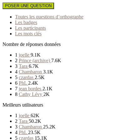
POSER UNE QUESTION
Toutes les questions d’orthographe
Les badges
Les participants
Les mots clés
Nombre de réponses données
1
joelle
9.1K
2
Prince (archive)
7.6K
3
Tara
6.7K
4
Chambaron
3.1K
5
czardas
2.5K
6
PhL
2.4K
7
jean bordes
2.1K
8
Cathy Lévy
2K
Meilleurs utilisateurs
1
joelle
62K
2
Tara
50.2K
3
Chambaron
25.2K
4
PhL
23.5K
5
czardas
15.1K