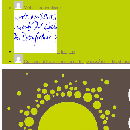
Verbes pronominaux
Que j'aie
Concernant les accords du participe passé dans des phrases