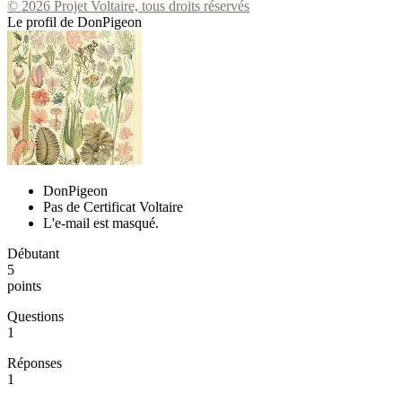
© 2026 Projet Voltaire, tous droits réservés
Le profil de DonPigeon
DonPigeon
Pas de Certificat Voltaire
L'e-mail est masqué.
Débutant
5
points
Questions
1
Réponses
1