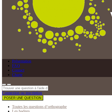
Présentation
FAQ
Contact
Charte
Connexion ou inscription
POSER UNE QUESTION
Toutes les questions d’orthographe
Les badges