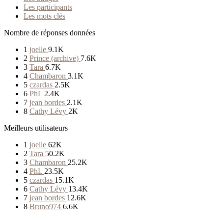
Les participants
Les mots clés
Nombre de réponses données
1
joelle
9.1K
2
Prince (archive)
7.6K
3
Tara
6.7K
4
Chambaron
3.1K
5
czardas
2.5K
6
PhL
2.4K
7
jean bordes
2.1K
8
Cathy Lévy
2K
Meilleurs utilisateurs
1
joelle
62K
2
Tara
50.2K
3
Chambaron
25.2K
4
PhL
23.5K
5
czardas
15.1K
6
Cathy Lévy
13.4K
7
jean bordes
12.6K
8
Bruno974
6.6K