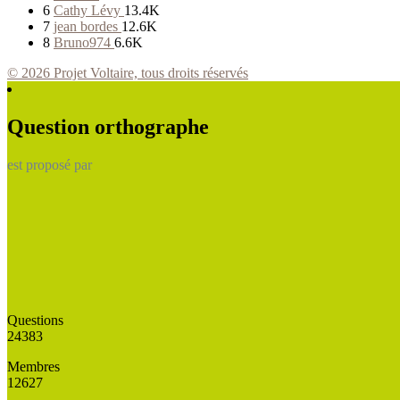
6
Cathy Lévy
13.4K
7
jean bordes
12.6K
8
Bruno974
6.6K
© 2026 Projet Voltaire, tous droits réservés
Question orthographe
est proposé par
Questions
24383
Membres
12627