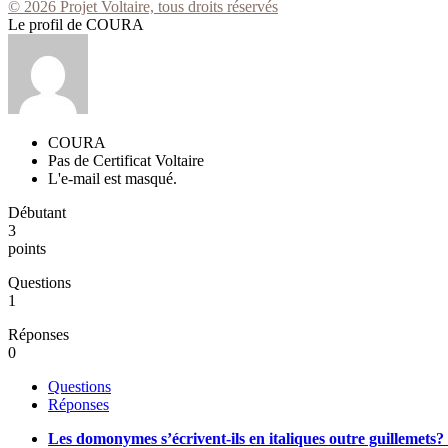
© 2026 Projet Voltaire, tous droits réservés
Le profil de COURA
COURA
Pas de Certificat Voltaire
L'e-mail est masqué.
Débutant
3
points
Questions
1
Réponses
0
Questions
Réponses
Les domonymes s’écrivent-ils en italiques outre guillemets? 