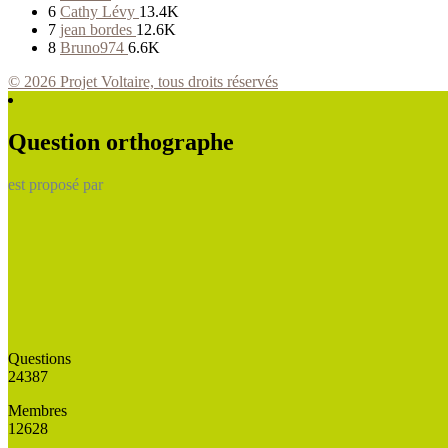
6
Cathy Lévy
13.4K
7
jean bordes
12.6K
8
Bruno974
6.6K
© 2026 Projet Voltaire, tous droits réservés
Question orthographe
est proposé par
Questions
24387
Membres
12628