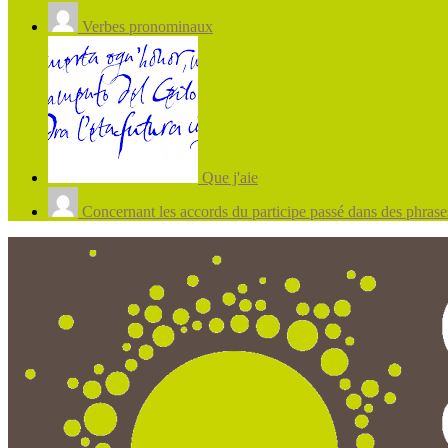
Verbes pronominaux
Que j'aie
Concernant les accords du participe passé dans des phrases