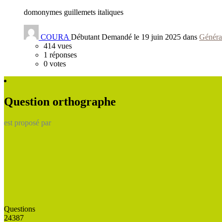
domonymes guillemets italiques
COURA
Débutant
Demandé le 19 juin 2025 dans
Généra
414
vues
1
réponses
0
votes
Question orthographe
est proposé par
Questions
24387