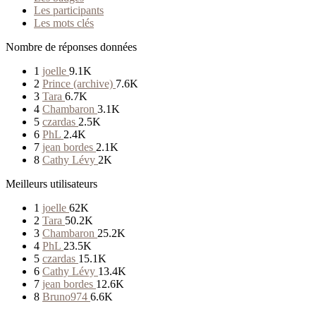
Les participants
Les mots clés
Nombre de réponses données
1
joelle
9.1K
2
Prince (archive)
7.6K
3
Tara
6.7K
4
Chambaron
3.1K
5
czardas
2.5K
6
PhL
2.4K
7
jean bordes
2.1K
8
Cathy Lévy
2K
Meilleurs utilisateurs
1
joelle
62K
2
Tara
50.2K
3
Chambaron
25.2K
4
PhL
23.5K
5
czardas
15.1K
6
Cathy Lévy
13.4K
7
jean bordes
12.6K
8
Bruno974
6.6K