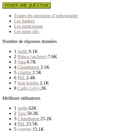
POSER UNE QUESTION
Toutes les questions d’orthographe
Les badges
Les participants
Les mots clés
Nombre de réponses données
1
joelle
9.1K
2
Prince (archive)
7.6K
3
Tara
6.7K
4
Chambaron
3.1K
5
czardas
2.5K
6
PhL
2.4K
7
jean bordes
2.1K
8
Cathy Lévy
2K
Meilleurs utilisateurs
1
joelle
62K
2
Tara
50.2K
3
Chambaron
25.2K
4
PhL
23.5K
5
czardas
15.1K