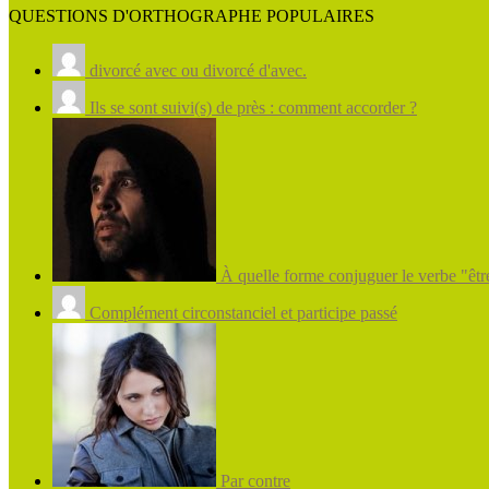
QUESTIONS D'ORTHOGRAPHE POPULAIRES
divorcé avec ou divorcé d'avec.
Ils se sont suivi(s) de près : comment accorder ?
À quelle forme conjuguer le verbe "être
Complément circonstanciel et participe passé
Par contre