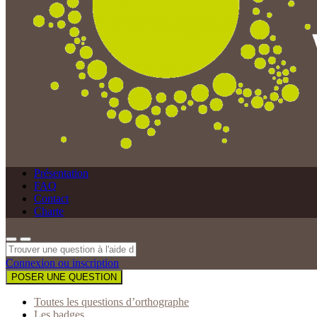
Présentation
FAQ
Contact
Charte
Connexion ou inscription
POSER UNE QUESTION
Toutes les questions d’orthographe
Les badges