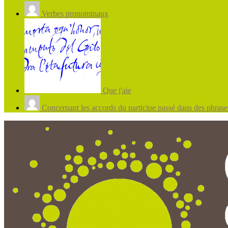
Verbes pronominaux
Que j'aie
Concernant les accords du participe passé dans des phrases