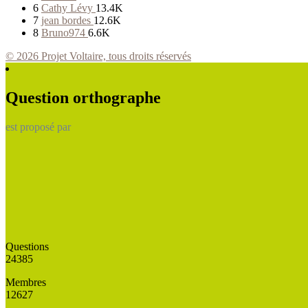
6
Cathy Lévy
13.4K
7
jean bordes
12.6K
8
Bruno974
6.6K
© 2026 Projet Voltaire, tous droits réservés
Question orthographe
est proposé par
Questions
24385
Membres
12627