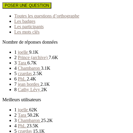
POSER UNE QUESTION
Toutes les questions d’orthographe
Les badges
Les participants
Les mots clés
Nombre de réponses données
1
joelle
9.1K
2
Prince (archive)
7.6K
3
Tara
6.7K
4
Chambaron
3.1K
5
czardas
2.5K
6
PhL
2.4K
7
jean bordes
2.1K
8
Cathy Lévy
2K
Meilleurs utilisateurs
1
joelle
62K
2
Tara
50.2K
3
Chambaron
25.2K
4
PhL
23.5K
5
czardas
15.1K