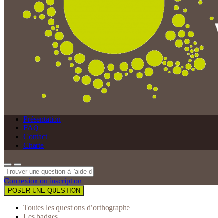
Présentation
FAQ
Contact
Charte
Connexion ou inscription
POSER UNE QUESTION
Toutes les questions d’orthographe
Les badges