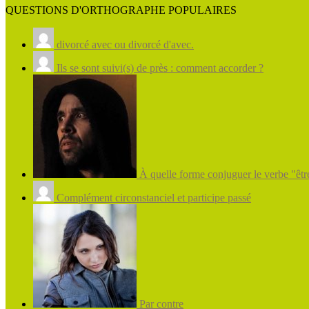
QUESTIONS D'ORTHOGRAPHE POPULAIRES
divorcé avec ou divorcé d'avec.
Ils se sont suivi(s) de près : comment accorder ?
À quelle forme conjuguer le verbe "être
Complément circonstanciel et participe passé
Par contre