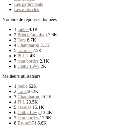
Les participants
Les mots clés
Nombre de réponses données
1
joelle
9.1K
2
Prince (archive)
7.6K
3
Tara
6.7K
4
Chambaron
3.1K
5
czardas
2.5K
6
PhL
2.4K
7
jean bordes
2.1K
8
Cathy Lévy
2K
Meilleurs utilisateurs
1
joelle
62K
2
Tara
50.2K
3
Chambaron
25.2K
4
PhL
23.5K
5
czardas
15.1K
6
Cathy Lévy
13.4K
7
jean bordes
12.6K
8
Bruno974
6.6K