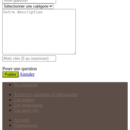
Poser une question
Annuler
Publier
Se connecter
Toutes les questions d’orthographe
Les badges
Les participants
Les mots clés
Accords
Conjugaison