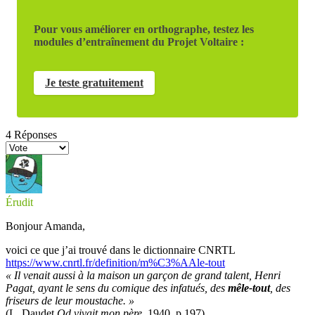
Pour vous améliorer en orthographe, testez les
modules d’entraînement du Projet Voltaire :
Je teste gratuitement
4
Réponses
Érudit
Bonjour Amanda,
voici ce que j’ai trouvé dans le dictionnaire CNRTL
https://www.cnrtl.fr/definition/m%C3%AAle-tout
« Il venait aussi à la maison un garçon de grand talent, Henri
Pagat, ayant le sens du comique des infatués, des
mêle-tout
, des
friseurs de leur moustache. »
(
L. Daudet,
Qd vivait mon père
, 1940
, p.197)