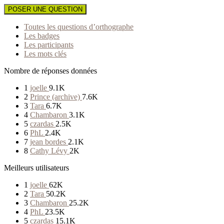
POSER UNE QUESTION
Toutes les questions d’orthographe
Les badges
Les participants
Les mots clés
Nombre de réponses données
1
joelle
9.1K
2
Prince (archive)
7.6K
3
Tara
6.7K
4
Chambaron
3.1K
5
czardas
2.5K
6
PhL
2.4K
7
jean bordes
2.1K
8
Cathy Lévy
2K
Meilleurs utilisateurs
1
joelle
62K
2
Tara
50.2K
3
Chambaron
25.2K
4
PhL
23.5K
5
czardas
15.1K