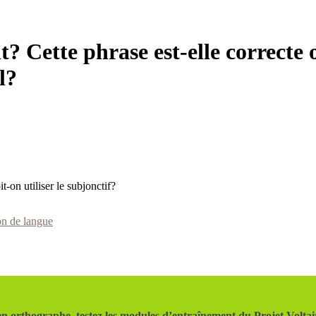
nt? Cette phrase est-elle correcte o
l?
t-on utiliser le subjonctif?
on de langue
n orthographe, testez les modules d’entraînement du Projet Voltai