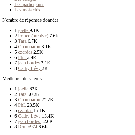
Les participants
Les mots clés
Nombre de réponses données
1
joelle
9.1K
2
Prince (archive)
7.6K
3
Tara
6.7K
4
Chambaron
3.1K
5
czardas
2.5K
6
PhL
2.4K
7
jean bordes
2.1K
8
Cathy Lévy
2K
Meilleurs utilisateurs
1
joelle
62K
2
Tara
50.2K
3
Chambaron
25.2K
4
PhL
23.5K
5
czardas
15.1K
6
Cathy Lévy
13.4K
7
jean bordes
12.6K
8
Bruno974
6.6K