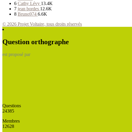
6
Cathy Lévy
13.4K
7
jean bordes
12.6K
8
Bruno974
6.6K
© 2026 Projet Voltaire, tous droits réservés
Question orthographe
est proposé par
Questions
24385
Membres
12628