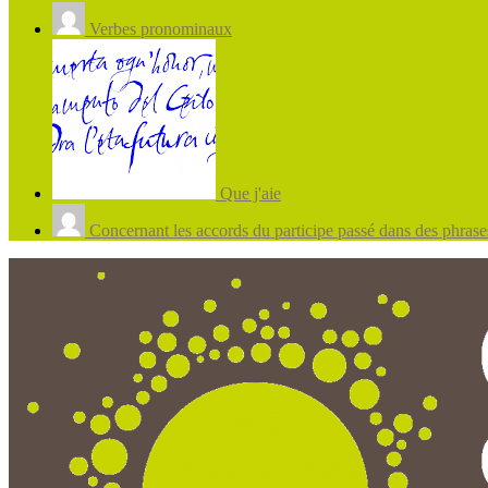
Verbes pronominaux
Que j'aie
Concernant les accords du participe passé dans des phrases