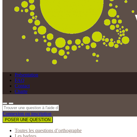
Présentation
FAQ
Contact
Charte
Connexion ou inscription
POSER UNE QUESTION
Toutes les questions d’orthographe
Les badges