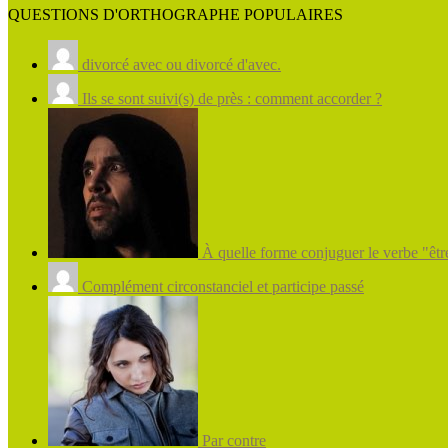
QUESTIONS D'ORTHOGRAPHE POPULAIRES
divorcé avec ou divorcé d'avec.
Ils se sont suivi(s) de près : comment accorder ?
À quelle forme conjuguer le verbe "être
Complément circonstanciel et participe passé
Par contre