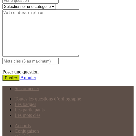
Poser une question
Annuler
Publier
Se connecter
Toutes les questions d’orthographe
Les badges
Les participants
Les mots clés
Accords
Conjugaison