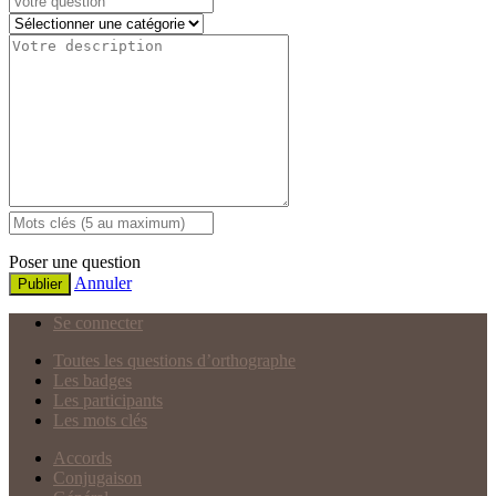
Poser une question
Annuler
Publier
Se connecter
Toutes les questions d’orthographe
Les badges
Les participants
Les mots clés
Accords
Conjugaison