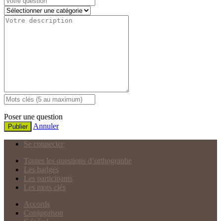
Poser une question
Annuler
Publier
Se connecter
Toutes les questions d’orthographe
Les badges
Les participants
Les mots clés
Accords
Conjugaison