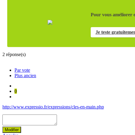
Pour vous améliorer e
Je teste gratuiteme
2
réponse(s)
Par vote
Plus ancien
0
http://www.expressio.fr/expressions/cles-en-main.php
Modifier