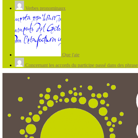
Verbes pronominaux
Que j'aie
Concernant les accords du participe passé dans des phrases