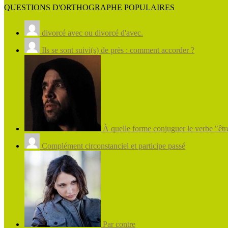
QUESTIONS D'ORTHOGRAPHE POPULAIRES
divorcé avec ou divorcé d'avec.
Ils se sont suivi(s) de près : comment accorder ?
À quelle forme conjuguer le verbe "être
Complément circonstanciel et participe passé
Par contre