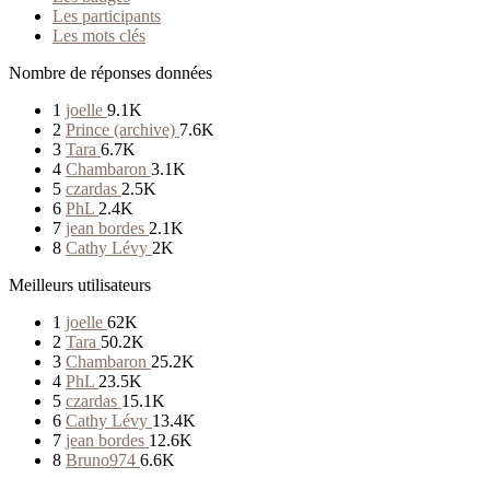
Les participants
Les mots clés
Nombre de réponses données
1
joelle
9.1K
2
Prince (archive)
7.6K
3
Tara
6.7K
4
Chambaron
3.1K
5
czardas
2.5K
6
PhL
2.4K
7
jean bordes
2.1K
8
Cathy Lévy
2K
Meilleurs utilisateurs
1
joelle
62K
2
Tara
50.2K
3
Chambaron
25.2K
4
PhL
23.5K
5
czardas
15.1K
6
Cathy Lévy
13.4K
7
jean bordes
12.6K
8
Bruno974
6.6K