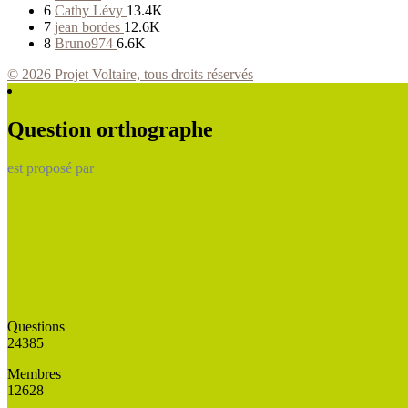
6
Cathy Lévy
13.4K
7
jean bordes
12.6K
8
Bruno974
6.6K
© 2026 Projet Voltaire, tous droits réservés
Question orthographe
est proposé par
Questions
24385
Membres
12628