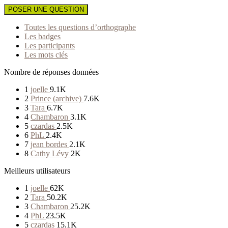
POSER UNE QUESTION
Toutes les questions d’orthographe
Les badges
Les participants
Les mots clés
Nombre de réponses données
1
joelle
9.1K
2
Prince (archive)
7.6K
3
Tara
6.7K
4
Chambaron
3.1K
5
czardas
2.5K
6
PhL
2.4K
7
jean bordes
2.1K
8
Cathy Lévy
2K
Meilleurs utilisateurs
1
joelle
62K
2
Tara
50.2K
3
Chambaron
25.2K
4
PhL
23.5K
5
czardas
15.1K