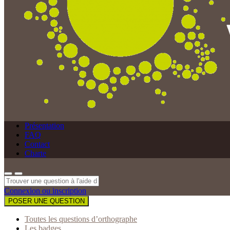
Présentation
FAQ
Contact
Charte
Connexion ou inscription
POSER UNE QUESTION
Toutes les questions d’orthographe
Les badges