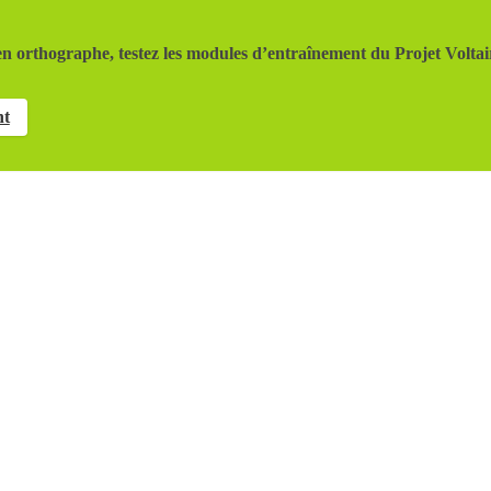
n orthographe, testez les modules d’entraînement du Projet Voltai
nt