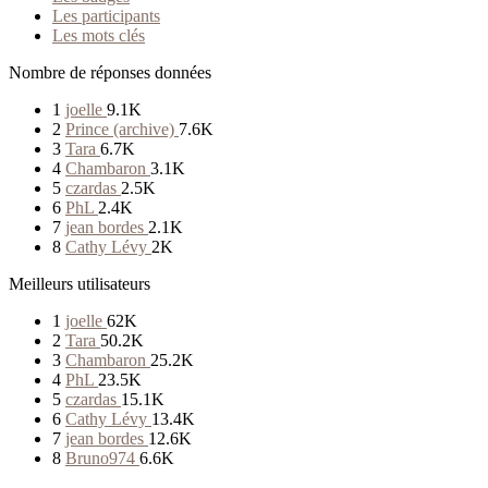
Les participants
Les mots clés
Nombre de réponses données
1
joelle
9.1K
2
Prince (archive)
7.6K
3
Tara
6.7K
4
Chambaron
3.1K
5
czardas
2.5K
6
PhL
2.4K
7
jean bordes
2.1K
8
Cathy Lévy
2K
Meilleurs utilisateurs
1
joelle
62K
2
Tara
50.2K
3
Chambaron
25.2K
4
PhL
23.5K
5
czardas
15.1K
6
Cathy Lévy
13.4K
7
jean bordes
12.6K
8
Bruno974
6.6K