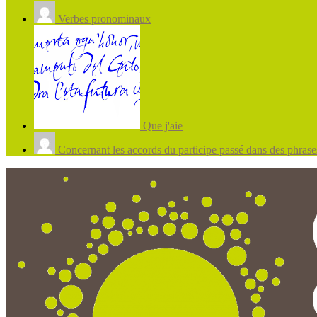
Verbes pronominaux
Que j'aie
Concernant les accords du participe passé dans des phrases