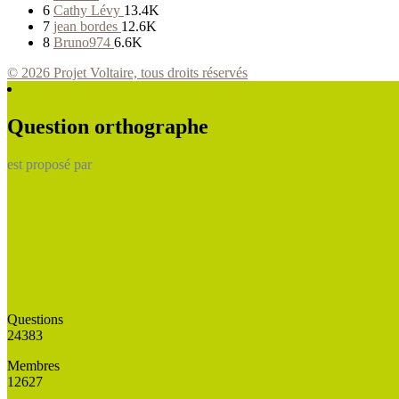
6
Cathy Lévy
13.4K
7
jean bordes
12.6K
8
Bruno974
6.6K
© 2026 Projet Voltaire, tous droits réservés
Question orthographe
est proposé par
Questions
24383
Membres
12627