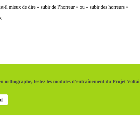
st-il mieux de dire « subir de l’horreur » ou « subir des horreurs »
s
n orthographe, testez les modules d’entraînement du Projet Voltai
nt