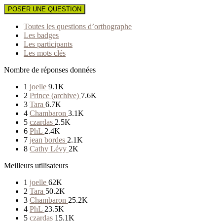
POSER UNE QUESTION
Toutes les questions d’orthographe
Les badges
Les participants
Les mots clés
Nombre de réponses données
1
joelle
9.1K
2
Prince (archive)
7.6K
3
Tara
6.7K
4
Chambaron
3.1K
5
czardas
2.5K
6
PhL
2.4K
7
jean bordes
2.1K
8
Cathy Lévy
2K
Meilleurs utilisateurs
1
joelle
62K
2
Tara
50.2K
3
Chambaron
25.2K
4
PhL
23.5K
5
czardas
15.1K