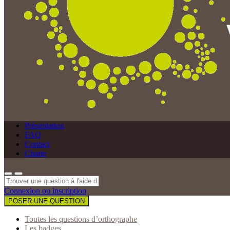
Présentation
FAQ
Contact
Charte
Connexion ou inscription
POSER UNE QUESTION
Toutes les questions d’orthographe
Les badges