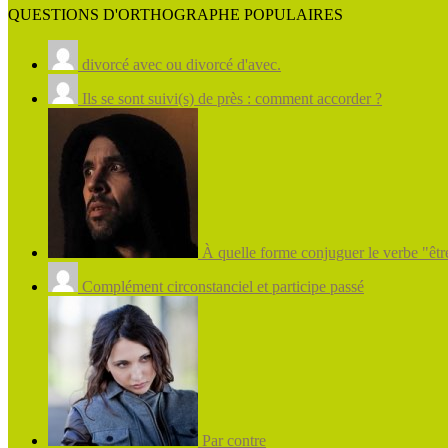
QUESTIONS D'ORTHOGRAPHE POPULAIRES
divorcé avec ou divorcé d'avec.
Ils se sont suivi(s) de près : comment accorder ?
À quelle forme conjuguer le verbe "être
Complément circonstanciel et participe passé
Par contre