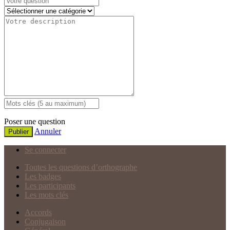
Poser une question
Annuler
Publier
Se connecter
Toutes les questions d’orthographe
Les badges
Les participants
Les mots clés
Accords
Conjugaison