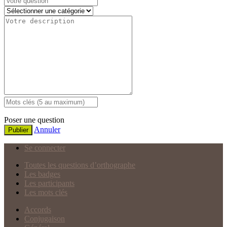
Poser une question
Annuler
Publier
Se connecter
Toutes les questions d’orthographe
Les badges
Les participants
Les mots clés
Accords
Conjugaison