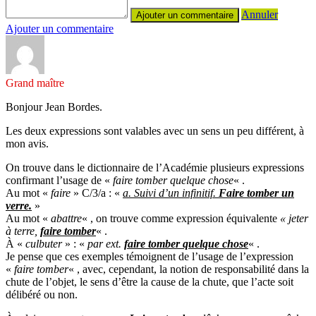
Annuler
Ajouter un commentaire
Grand maître
Bonjour Jean Bordes.
Les deux expressions sont valables avec un sens un peu différent, à
mon avis.
On trouve dans le dictionnaire de l’Académie plusieurs expressions
confirmant l’usage de «
faire tomber quelque chose
« .
Au mot «
faire
» C/3/a : «
a. Suivi d’un infinitif.
Faire tomber un
verre.
»
Au mot «
abattre
« , on trouve comme expression équivalente
« jeter
à terre,
faire tomber
« .
À «
culbuter
» : «
par ext.
faire tomber quelque chose
« .
Je pense que ces exemples témoignent de l’usage de l’expression
«
faire tomber
« , avec, cependant, la notion de responsabilité dans la
chute de l’objet, le sens d’être la cause de la chute, que l’acte soit
délibéré ou non.