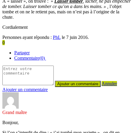
À « laisser », on trouve : »
Laisser tomber
, lâcher, ne pas empêcher
de tomber. Laisser tomber ce qu’on a dans les mains. » ,
l’objet
tombe et on ne le retient pas, mais on n’est pas à l’origine de la
chute.
Cordialement
Personnes ayant répondu :
PhL
le 7 juin 2016.
0
Partager
Commentaire(0)
Annuler
Ajouter un commentaire
Grand maître
Bonjour,
Si l’on s’interdit de dire : « j’ai tombé mon assiette », on dit en