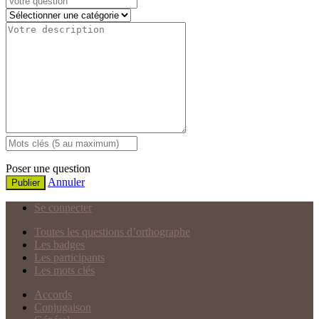
Poser une question
Annuler
Publier
Se connecter
Toutes les questions d’orthographe
Les badges
Les participants
Les mots clés
Accords
Conjugaison