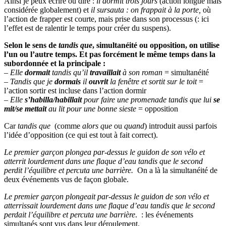
Ainsi je peux écrire ou dire :
il dormit trois jours
(action longue mais
considérée globalement) et
il sursauta : on frappait à la porte,
où
l’action de frapper est courte, mais prise dans son processus (: ici
l’effet est de ralentir le temps pour créer du suspens).
Selon le sens de
tandis que
, simultanéité ou opposition, on utilise
l’un ou l’autre temps. Et pas forcément le même temps dans la
subordonnée et la principale :
–
Elle
dormait
tandis qu’il
travaillait
à son roman
= simultanéité
–
Tandis que je
dormais
il
ouvrit
la fenêtre et sortit sur le toit
=
l’action sortir est incluse dans l’action dormir
–
Elle
s’habilla/habillait
pour faire une promenade tandis que lui
se
mit/se mettait
au lit pour une bonne sieste
= opposition
Car
tandis que
(comme
alors que
ou
quand
) introduit aussi parfois
l’idée d’opposition (ce qui est tout à fait correct).
Le premier garçon plongea par-dessus le guidon de son vélo et
atterrit lourdement dans une flaque d’eau tandis que le second
perdit l’équilibre et percuta une barrière.
On a là la simultanéité de
deux événements vus de façon globale.
Le premier garçon plongeait par-dessus le guidon de son vélo et
atterrissait lourdement dans une flaque d’eau tandis que le second
perdait l’équilibre et percuta une barrière
. : les événements
simultanés sont vus dans leur déroulement.