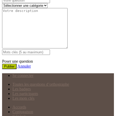
Poser une question
Annuler
Publier
Se connecter
Toutes les questions d’orthographe
Les badges
Les participants
Les mots clés
Accords
Conjugaison