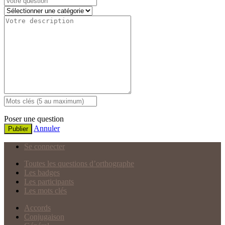
Poser une question
Annuler
Publier
Se connecter
Toutes les questions d’orthographe
Les badges
Les participants
Les mots clés
Accords
Conjugaison