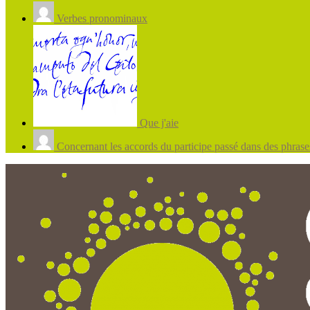
Verbes pronominaux
Que j'aie
Concernant les accords du participe passé dans des phrases