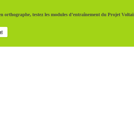
n orthographe, testez les modules d’entraînement du Projet Voltai
nt