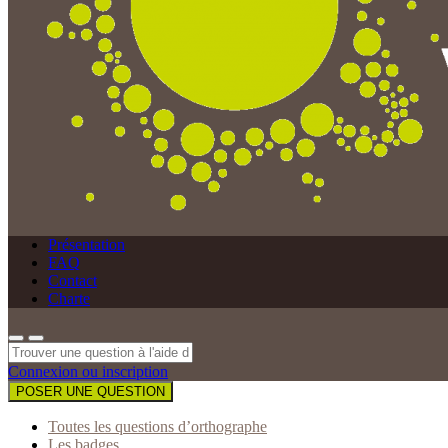
Présentation
FAQ
Contact
Charte
Connexion ou inscription
POSER UNE QUESTION
Toutes les questions d’orthographe
Les badges