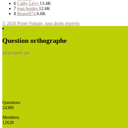
6
Cathy Lévy
13.4K
7
jean bordes
12.6K
8
Bruno974
6.6K
© 2026 Projet Voltaire, tous droits réservés
Question orthographe
est proposé par
Questions
24389
Membres
12628