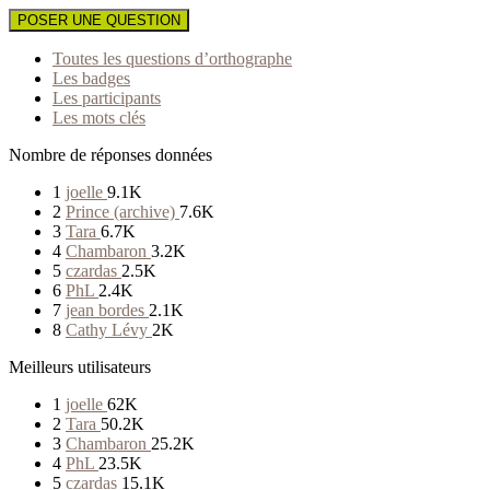
POSER UNE QUESTION
Toutes les questions d’orthographe
Les badges
Les participants
Les mots clés
Nombre de réponses données
1
joelle
9.1K
2
Prince (archive)
7.6K
3
Tara
6.7K
4
Chambaron
3.2K
5
czardas
2.5K
6
PhL
2.4K
7
jean bordes
2.1K
8
Cathy Lévy
2K
Meilleurs utilisateurs
1
joelle
62K
2
Tara
50.2K
3
Chambaron
25.2K
4
PhL
23.5K
5
czardas
15.1K