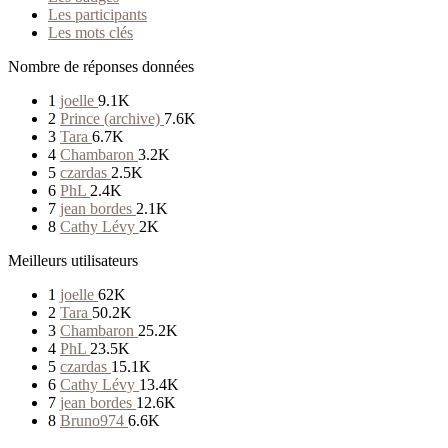
Les participants
Les mots clés
Nombre de réponses données
1
joelle
9.1K
2
Prince (archive)
7.6K
3
Tara
6.7K
4
Chambaron
3.2K
5
czardas
2.5K
6
PhL
2.4K
7
jean bordes
2.1K
8
Cathy Lévy
2K
Meilleurs utilisateurs
1
joelle
62K
2
Tara
50.2K
3
Chambaron
25.2K
4
PhL
23.5K
5
czardas
15.1K
6
Cathy Lévy
13.4K
7
jean bordes
12.6K
8
Bruno974
6.6K