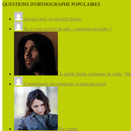
QUESTIONS D'ORTHOGRAPHE POPULAIRES
divorcé avec ou divorcé d'avec.
Ils se sont suivi(s) de près : comment accorder ?
À quelle forme conjuguer le verbe "être
Complément circonstanciel et participe passé
Par contre