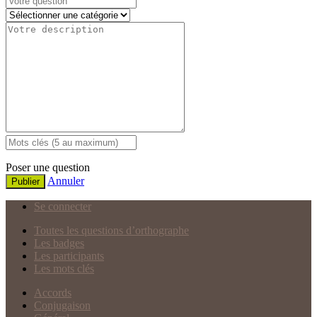
Poser une question
Annuler
Publier
Se connecter
Toutes les questions d’orthographe
Les badges
Les participants
Les mots clés
Accords
Conjugaison