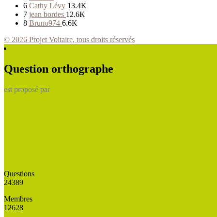
6
Cathy Lévy
13.4K
7
jean bordes
12.6K
8
Bruno974
6.6K
© 2026 Projet Voltaire, tous droits réservés
Question orthographe
est proposé par
Questions
24389
Membres
12628