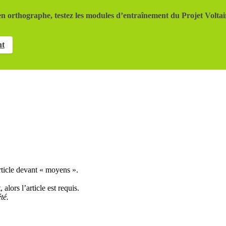
n orthographe, testez les modules d’entraînement du Projet Voltai
nt
article devant « moyens ».
alors l’article est requis.
té.