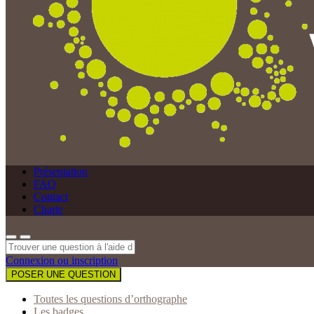
Présentation
FAQ
Contact
Charte
Connexion ou inscription
POSER UNE QUESTION
Toutes les questions d’orthographe
Les badges