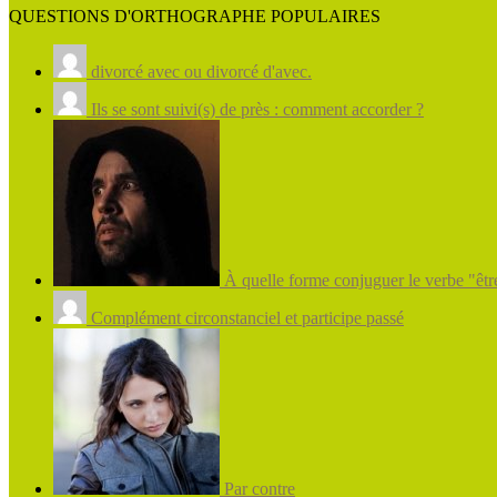
QUESTIONS D'ORTHOGRAPHE POPULAIRES
divorcé avec ou divorcé d'avec.
Ils se sont suivi(s) de près : comment accorder ?
À quelle forme conjuguer le verbe "être
Complément circonstanciel et participe passé
Par contre