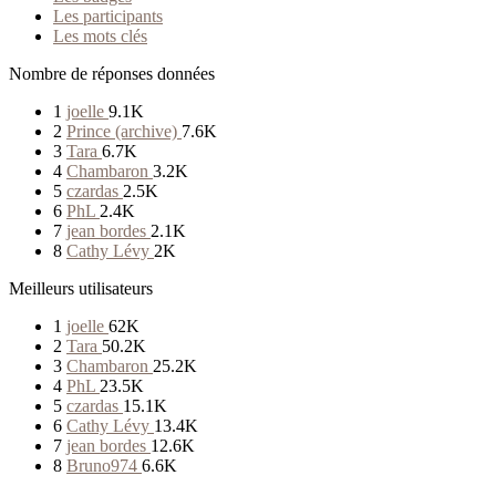
Les participants
Les mots clés
Nombre de réponses données
1
joelle
9.1K
2
Prince (archive)
7.6K
3
Tara
6.7K
4
Chambaron
3.2K
5
czardas
2.5K
6
PhL
2.4K
7
jean bordes
2.1K
8
Cathy Lévy
2K
Meilleurs utilisateurs
1
joelle
62K
2
Tara
50.2K
3
Chambaron
25.2K
4
PhL
23.5K
5
czardas
15.1K
6
Cathy Lévy
13.4K
7
jean bordes
12.6K
8
Bruno974
6.6K