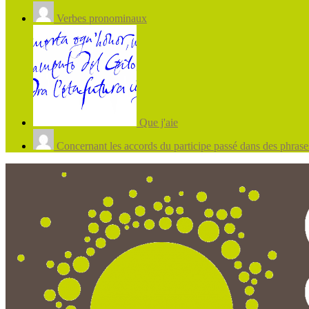
Verbes pronominaux
Que j'aie
Concernant les accords du participe passé dans des phrases