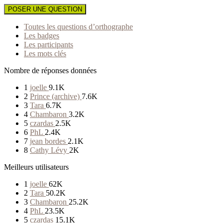
POSER UNE QUESTION
Toutes les questions d’orthographe
Les badges
Les participants
Les mots clés
Nombre de réponses données
1
joelle
9.1K
2
Prince (archive)
7.6K
3
Tara
6.7K
4
Chambaron
3.2K
5
czardas
2.5K
6
PhL
2.4K
7
jean bordes
2.1K
8
Cathy Lévy
2K
Meilleurs utilisateurs
1
joelle
62K
2
Tara
50.2K
3
Chambaron
25.2K
4
PhL
23.5K
5
czardas
15.1K