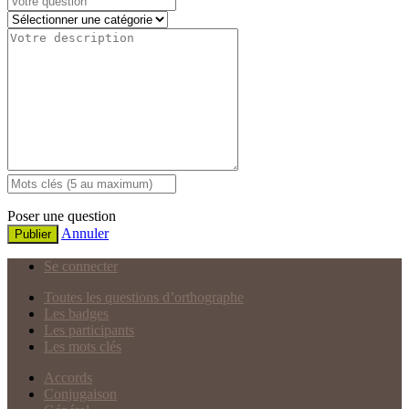
Poser une question
Annuler
Publier
Se connecter
Toutes les questions d’orthographe
Les badges
Les participants
Les mots clés
Accords
Conjugaison