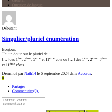
Général
Question de langue
Débutant
Singulier/pluriel énumération
Bonjour,
J’ai un doute sur le pluriel de :
ère
ème
ème
ème
ère
ème
ème
[…] des 1
, 2
, 5
et 11
côte ou […] des 1
, 2
, 5
ème
et 11
côtes
Demandé par
Nath14
le 6 septembre 2024 dans
Accords
.
0
Partager
Commentaire(0)