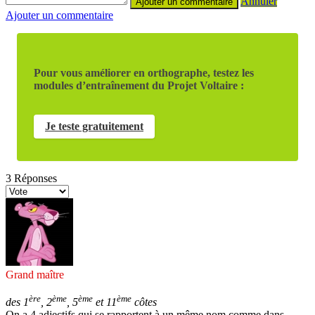
Annuler
Ajouter un commentaire
Pour vous améliorer en orthographe, testez les
modules d’entraînement du Projet Voltaire :
Je teste gratuitement
3
Réponses
Grand maître
ère
ème
ème
ème
des 1
, 2
, 5
et 11
côtes
On a 4 adjectifs qui se rapportent à un même nom comme dans