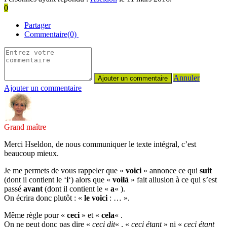
0
Partager
Commentaire(0)
Annuler
Ajouter un commentaire
Grand maître
Merci Hseldon, de nous communiquer le texte intégral, c’est
beaucoup mieux.
Je me permets de vous rappeler que «
voici
» annonce ce qui
suit
(dont il contient le ‘
i
‘) alors que «
voilà
» fait allusion à ce qui s’est
passé
avant
(dont il contient le «
a
« ).
On écrira donc plutôt : «
le voici
: … ».
Même règle pour «
ceci
» et «
cela
« .
On ne peut donc pas dire «
ceci dit
« , «
ceci étant
» ni «
ceci étant