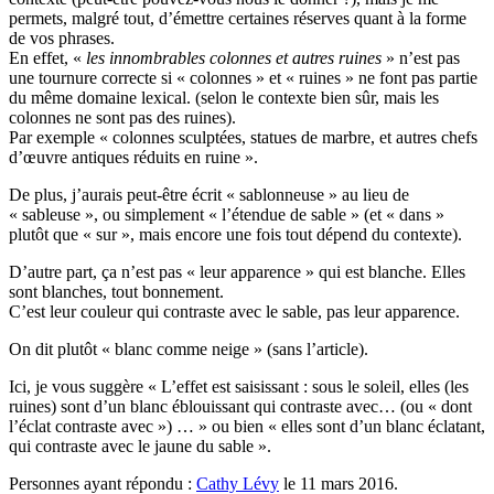
permets, malgré tout, d’émettre certaines réserves quant à la forme
de vos phrases.
En effet, «
les innombrables colonnes et autres ruines
» n’est pas
une tournure correcte si « colonnes » et « ruines » ne font pas partie
du même domaine lexical. (selon le contexte bien sûr, mais les
colonnes ne sont pas des ruines).
Par exemple « colonnes sculptées, statues de marbre, et autres chefs
d’œuvre antiques réduits en ruine ».
De plus, j’aurais peut-être écrit « sablonneuse » au lieu de
« sableuse », ou simplement « l’étendue de sable » (et « dans »
plutôt que « sur », mais encore une fois tout dépend du contexte).
D’autre part, ça n’est pas « leur apparence » qui est blanche. Elles
sont blanches, tout bonnement.
C’est leur couleur qui contraste avec le sable, pas leur apparence.
On dit plutôt « blanc comme neige » (sans l’article).
Ici, je vous suggère « L’effet est saisissant : sous le soleil, elles (les
ruines) sont d’un blanc éblouissant qui contraste avec… (ou « dont
l’éclat contraste avec ») … » ou bien « elles sont d’un blanc éclatant,
qui contraste avec le jaune du sable ».
Personnes ayant répondu :
Cathy Lévy
le 11 mars 2016.