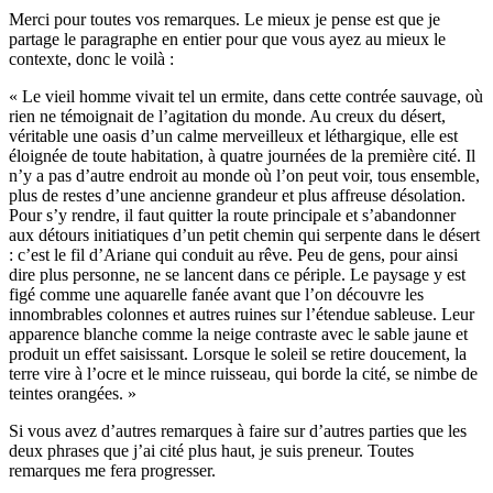
Merci pour toutes vos remarques. Le mieux je pense est que je
partage le paragraphe en entier pour que vous ayez au mieux le
contexte, donc le voilà :
« Le vieil homme vivait tel un ermite, dans cette contrée sauvage, où
rien ne témoignait de l’agitation du monde. Au creux du désert,
véritable une oasis d’un calme merveilleux et léthargique, elle est
éloignée de toute habitation, à quatre journées de la première cité. Il
n’y a pas d’autre endroit au monde où l’on peut voir, tous ensemble,
plus de restes d’une ancienne grandeur et plus affreuse désolation.
Pour s’y rendre, il faut quitter la route principale et s’abandonner
aux détours initiatiques d’un petit chemin qui serpente dans le désert
: c’est le fil d’Ariane qui conduit au rêve. Peu de gens, pour ainsi
dire plus personne, ne se lancent dans ce périple. Le paysage y est
figé comme une aquarelle fanée avant que l’on découvre les
innombrables colonnes et autres ruines sur l’étendue sableuse. Leur
apparence blanche comme la neige contraste avec le sable jaune et
produit un effet saisissant. Lorsque le soleil se retire doucement, la
terre vire à l’ocre et le mince ruisseau, qui borde la cité, se nimbe de
teintes orangées. »
Si vous avez d’autres remarques à faire sur d’autres parties que les
deux phrases que j’ai cité plus haut, je suis preneur. Toutes
remarques me fera progresser.