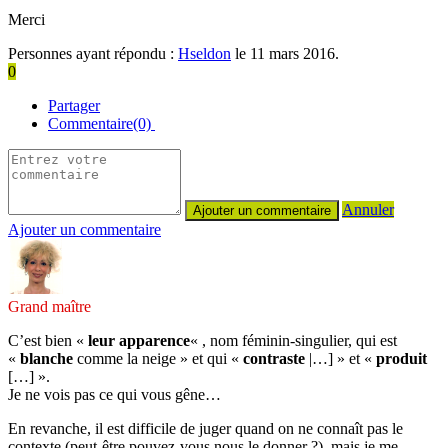
Merci
Personnes ayant répondu :
Hseldon
le 11 mars 2016.
0
Partager
Commentaire(0)
Annuler
Ajouter un commentaire
Grand maître
C’est bien «
leur apparence
« , nom féminin-singulier, qui est
«
blanche
comme la neige » et qui «
contraste
|…] » et «
produit
[…] ».
Je ne vois pas ce qui vous gêne…
En revanche, il est difficile de juger quand on ne connaît pas le
contexte (peut-être pouvez-vous nous le donner ?), mais je me