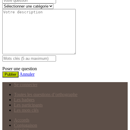
Poser une question
Annuler
Publier
Se connecter
Toutes les questions d’orthographe
Les badges
Les participants
Les mots clés
Accords
Conjugaison