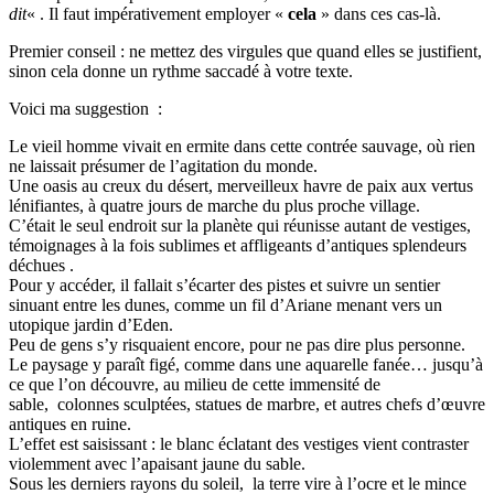
dit
« . Il faut impérativement employer «
cela
» dans ces cas-là.
Premier conseil : ne mettez des virgules que quand elles se justifient,
sinon cela donne un rythme saccadé à votre texte.
Voici ma suggestion :
Le vieil homme vivait en ermite dans cette contrée sauvage, où rien
ne laissait présumer de l’agitation du monde.
Une oasis au creux du désert, merveilleux havre de paix aux vertus
lénifiantes, à quatre jours de marche du plus proche village.
C’était le seul endroit sur la planète qui réunisse autant de vestiges,
témoignages à la fois sublimes et affligeants d’antiques splendeurs
déchues .
Pour y accéder, il fallait s’écarter des pistes et suivre un sentier
sinuant entre les dunes, comme un fil d’Ariane menant vers un
utopique jardin d’Eden.
Peu de gens s’y risquaient encore, pour ne pas dire plus personne.
Le paysage y paraît figé, comme dans une aquarelle fanée… jusqu’à
ce que l’on découvre, au milieu de cette immensité de
sable, colonnes sculptées, statues de marbre, et autres chefs d’œuvre
antiques en ruine.
L’effet est saisissant : le blanc éclatant des vestiges vient contraster
violemment avec l’apaisant jaune du sable.
Sous les derniers rayons du soleil, la terre vire à l’ocre et le mince