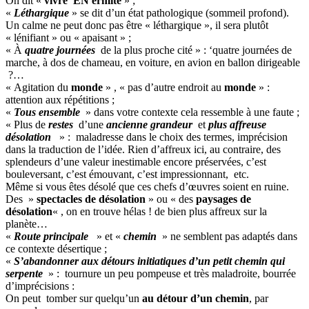
On dit «
vivre EN ermite
» ;
«
Léthargique
» se dit d’un état pathologique (sommeil profond).
Un calme ne peut donc pas être « léthargique », il sera plutôt
« lénifiant » ou « apaisant » ;
« À
quatre journées
de la plus proche cité » : ‘quatre journées de
marche, à dos de chameau, en voiture, en avion en ballon dirigeable
?…
« Agitation du
monde
» , « pas d’autre endroit au
monde
» :
attention aux répétitions ;
«
Tous ensemble
» dans votre contexte cela ressemble à une faute ;
« Plus de
restes
d’une
ancienne grandeur
et
plus affreuse
désolation
» : maladresse dans le choix des termes, imprécision
dans la traduction de l’idée. Rien d’affreux ici, au contraire, des
splendeurs d’une valeur inestimable encore préservées, c’est
bouleversant, c’est émouvant, c’est impressionnant, etc.
Même si vous êtes désolé que ces chefs d’œuvres soient en ruine.
Des »
spectacles de désolation
» ou « des
paysages de
désolation
« , on en trouve hélas ! de bien plus affreux sur la
planète…
«
Route principale
» et «
chemin
» ne semblent pas adaptés dans
ce contexte désertique ;
«
S’abandonner aux
détours
initiatiques d’un petit chemin qui
serpente
» : tournure un peu pompeuse et très maladroite, bourrée
d’imprécisions :
On peut tomber sur quelqu’un
au détour d’un chemin
, par