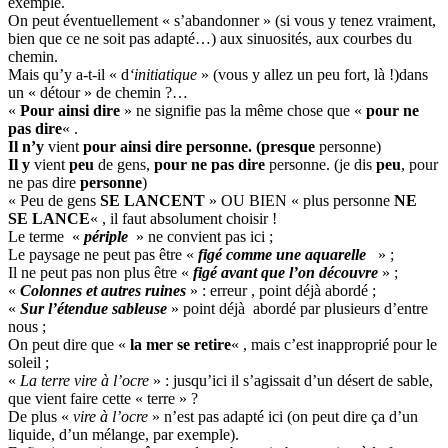
exemple.
On peut éventuellement « s’abandonner » (si vous y tenez vraiment,
bien que ce ne soit pas adapté…) aux sinuosités, aux courbes du
chemin.
Mais qu’y a-t-il « d
‘initiatique
» (vous y allez un peu fort, là !)dans
un « détour » de chemin ?…
«
Pour ainsi dire
» ne signifie pas la même chose que «
pour ne
pas dire
« .
Il n’y
vient
pour ainsi dire personne.
(presque
personne)
Il y
vient
peu
de gens,
pour ne pas dire
personne. (je dis
peu
, pour
ne pas dire
personne
)
« Peu de gens
SE LANCENT
» OU BIEN « plus personne
NE
SE LANCE
« , il faut absolument choisir !
Le terme «
périple
» ne convient pas ici ;
Le paysage ne peut pas être «
figé comme une aquarelle
» ;
Il ne peut pas non plus être «
figé avant que l’on découvre
» ;
«
Colonnes et autres ruines
» : erreur , point déjà abordé ;
«
Sur l’étendue sableuse
» point déjà abordé par plusieurs d’entre
nous ;
On peut dire que «
la mer se retire
« , mais c’est inapproprié pour le
soleil ;
«
La terre vire à l’ocre
» : jusqu’ici il s’agissait d’un désert de sable,
que vient faire cette « terre » ?
De plus «
vire à l’ocre
» n’est pas adapté ici (on peut dire ça d’un
liquide, d’un mélange, par exemple).