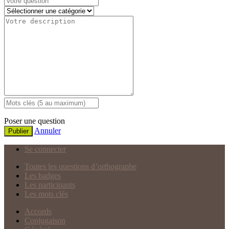
Poser une question
Annuler
Publier
Se connecter
Toutes les questions d’orthographe
Les badges
Les participants
Les mots clés
Accords
Conjugaison