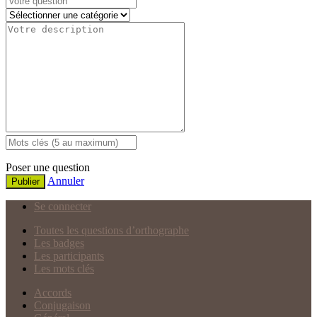
Poser une question
Annuler
Publier
Se connecter
Toutes les questions d’orthographe
Les badges
Les participants
Les mots clés
Accords
Conjugaison