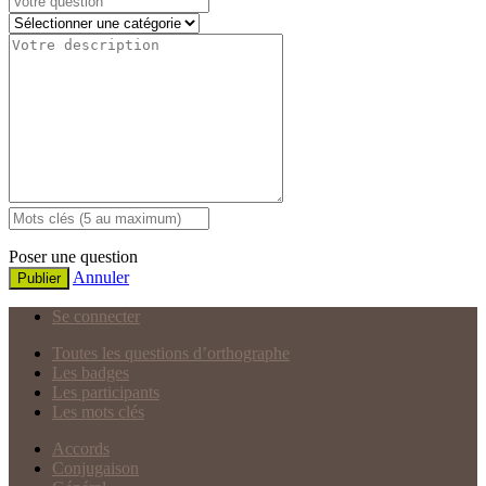
Poser une question
Annuler
Publier
Se connecter
Toutes les questions d’orthographe
Les badges
Les participants
Les mots clés
Accords
Conjugaison