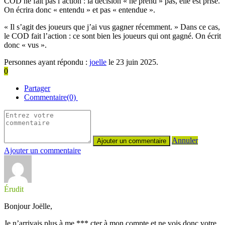
COD ne fait pas l’action : la décision « ne prend » pas, elle est prise.
On écrira donc « entendu » et pas « entendue ».
« Il s’agit des joueurs que j’ai vus gagner récemment. » Dans ce cas,
le COD fait l’action : ce sont bien les joueurs qui ont gagné. On écrit
donc « vus ».
Personnes ayant répondu :
joelle
le 23 juin 2025.
0
Partager
Commentaire(0)
Annuler
Ajouter un commentaire
Érudit
Bonjour Joëlle,
Je n’arrivais plus à me *** cter à mon compte et ne vois donc votre