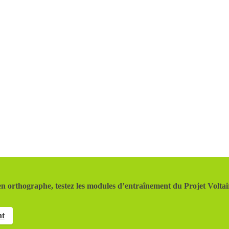
n orthographe, testez les modules d’entraînement du Projet Voltai
nt