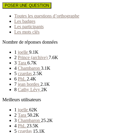
POSER UNE QUESTION
Toutes les questions d’orthographe
Les badges
Les participants
Les mots clés
Nombre de réponses données
1
joelle
9.1K
2
Prince (archive)
7.6K
3
Tara
6.7K
4
Chambaron
3.1K
5
czardas
2.5K
6
PhL
2.4K
7
jean bordes
2.1K
8
Cathy Lévy
2K
Meilleurs utilisateurs
1
joelle
62K
2
Tara
50.2K
3
Chambaron
25.2K
4
PhL
23.5K
5
czardas
15.1K