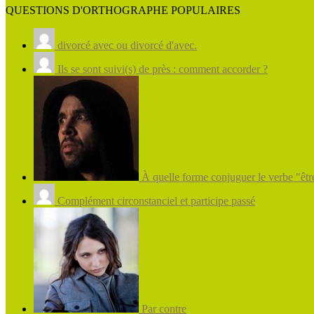
QUESTIONS D'ORTHOGRAPHE POPULAIRES
divorcé avec ou divorcé d'avec.
Ils se sont suivi(s) de près : comment accorder ?
À quelle forme conjuguer le verbe "être
Complément circonstanciel et participe passé
Par contre