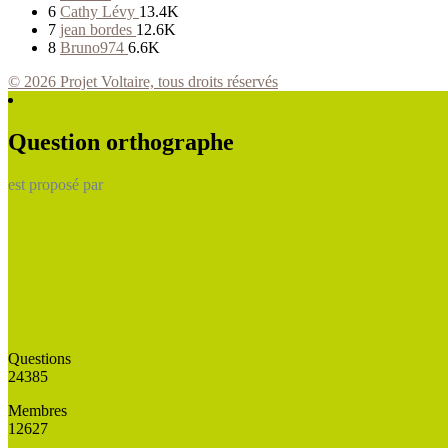
6
Cathy Lévy
13.4K
7
jean bordes
12.6K
8
Bruno974
6.6K
© 2026 Projet Voltaire, tous droits réservés
Question orthographe
est proposé par
Questions
24385
Membres
12627