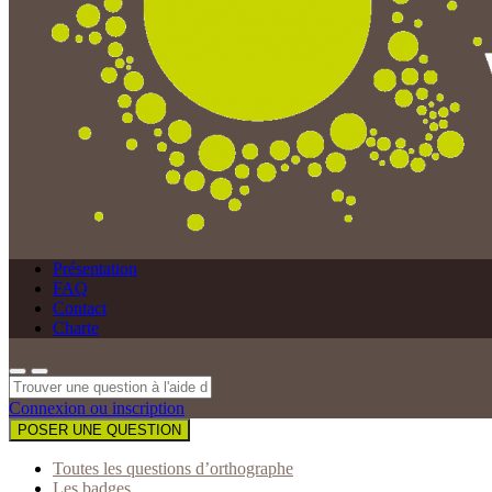
Présentation
FAQ
Contact
Charte
Connexion ou inscription
POSER UNE QUESTION
Toutes les questions d’orthographe
Les badges