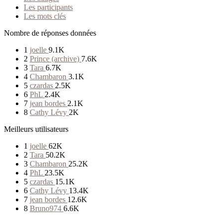
Les participants
Les mots clés
Nombre de réponses données
1
joelle
9.1K
2
Prince (archive)
7.6K
3
Tara
6.7K
4
Chambaron
3.1K
5
czardas
2.5K
6
PhL
2.4K
7
jean bordes
2.1K
8
Cathy Lévy
2K
Meilleurs utilisateurs
1
joelle
62K
2
Tara
50.2K
3
Chambaron
25.2K
4
PhL
23.5K
5
czardas
15.1K
6
Cathy Lévy
13.4K
7
jean bordes
12.6K
8
Bruno974
6.6K