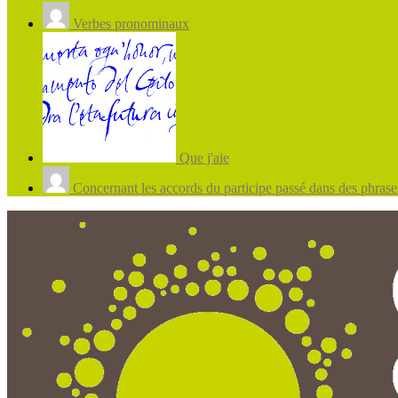
Verbes pronominaux
Que j'aie
Concernant les accords du participe passé dans des phrases