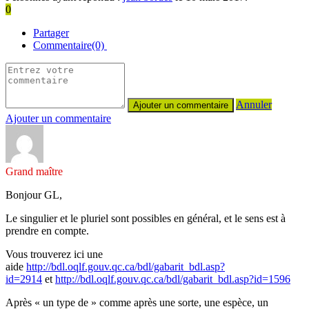
0
Partager
Commentaire(0)
Annuler
Ajouter un commentaire
Grand maître
Bonjour GL,
Le singulier et le pluriel sont possibles en général, et le sens est à
prendre en compte.
Vous trouverez ici une
aide
http://bdl.oqlf.gouv.qc.ca/bdl/gabarit_bdl.asp?
id=2914
et
http://bdl.oqlf.gouv.qc.ca/bdl/gabarit_bdl.asp?id=1596
Après « un type de » comme après une sorte, une espèce, un