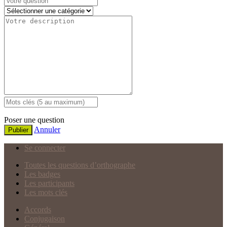
Poser une question
Annuler
Publier
Se connecter
Toutes les questions d’orthographe
Les badges
Les participants
Les mots clés
Accords
Conjugaison