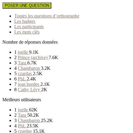
POSER UNE QUESTION
Toutes les questions d’orthographe
Les badges
Les participants
Les mots clés
Nombre de réponses données
1
joelle
9.1K
2
Prince (archive)
7.6K
3
Tara
6.7K
4
Chambaron
3.2K
5
czardas
2.5K
6
PhL
2.4K
7
jean bordes
2.1K
8
Cathy Lévy
2K
Meilleurs utilisateurs
1
joelle
62K
2
Tara
50.2K
3
Chambaron
25.2K
4
PhL
23.5K
5
czardas
15.1K