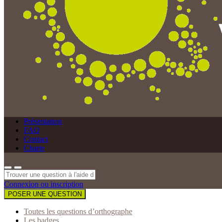
Présentation
FAQ
Contact
Charte
Connexion ou inscription
POSER UNE QUESTION
Toutes les questions d’orthographe
Les badges