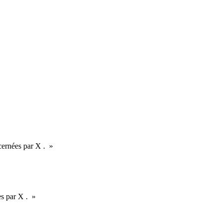
ncernées par X . »
es par X . »