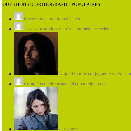
QUESTIONS D'ORTHOGRAPHE POPULAIRES
divorcé avec ou divorcé d'avec.
Ils se sont suivi(s) de près : comment accorder ?
À quelle forme conjuguer le verbe "être
Complément circonstanciel et participe passé
Par contre