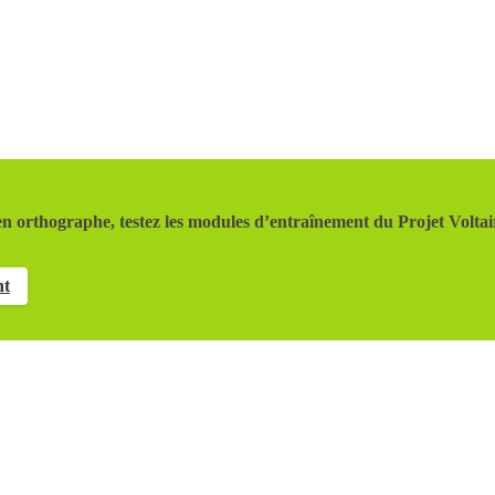
n orthographe, testez les modules d’entraînement du Projet Voltai
nt