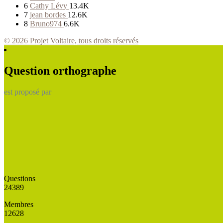
6
Cathy Lévy
13.4K
7
jean bordes
12.6K
8
Bruno974
6.6K
© 2026 Projet Voltaire, tous droits réservés
Question orthographe
est proposé par
Questions
24389
Membres
12628