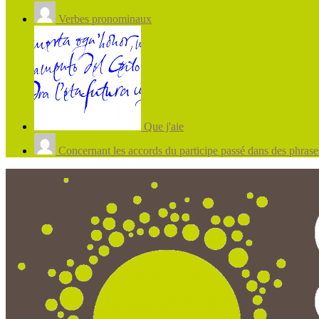
Verbes pronominaux
Que j'aie
Concernant les accords du participe passé dans des phrases