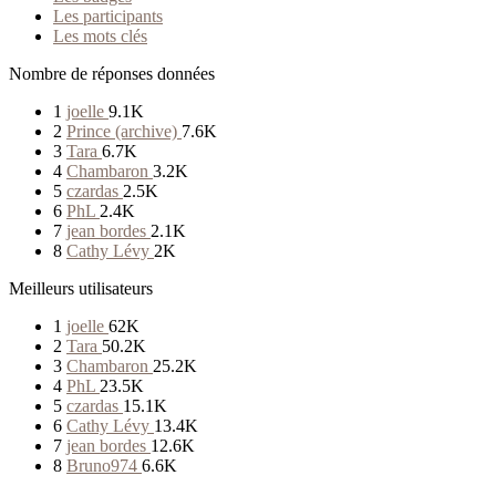
Les participants
Les mots clés
Nombre de réponses données
1
joelle
9.1K
2
Prince (archive)
7.6K
3
Tara
6.7K
4
Chambaron
3.2K
5
czardas
2.5K
6
PhL
2.4K
7
jean bordes
2.1K
8
Cathy Lévy
2K
Meilleurs utilisateurs
1
joelle
62K
2
Tara
50.2K
3
Chambaron
25.2K
4
PhL
23.5K
5
czardas
15.1K
6
Cathy Lévy
13.4K
7
jean bordes
12.6K
8
Bruno974
6.6K