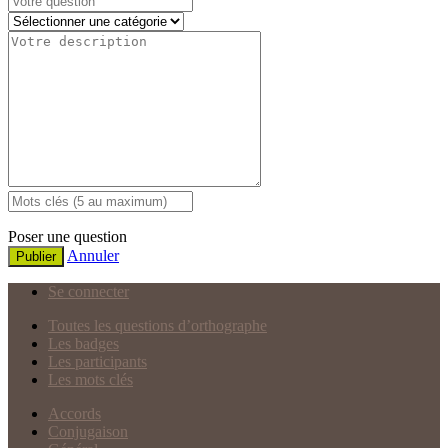
Poser une question
Annuler
Publier
Se connecter
Toutes les questions d’orthographe
Les badges
Les participants
Les mots clés
Accords
Conjugaison