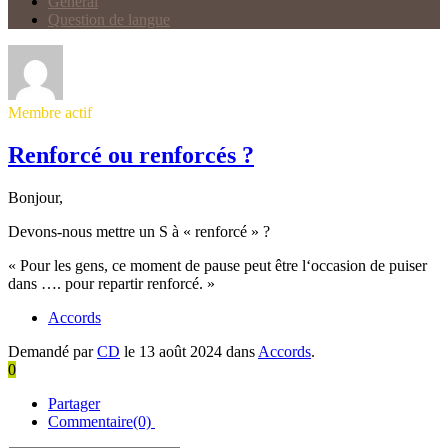
Général
Question de langue
Membre actif
Renforcé ou renforcés ?
Bonjour,
Devons-nous mettre un S à « renforcé » ?
« Pour
les
gens
,
ce
moment
de
pause
peut
être
l
‘
occasion
de
puiser
dans
….
pour
repartir
renforcé
. »
Accords
Demandé par
CD
le 13 août 2024 dans
Accords
.
0
Partager
Commentaire(0)