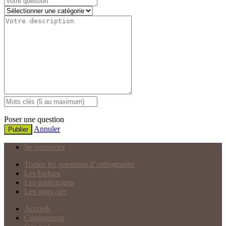
Poser une question
Annuler
Publier
Se connecter
Toutes les questions d’orthographe
Les badges
Les participants
Les mots clés
Accords
Conjugaison