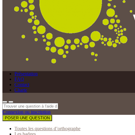
Présentation
FAQ
Contact
Charte
Connexion ou inscription
POSER UNE QUESTION
Toutes les questions d’orthographe
Les badges