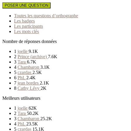
POSER UNE QUESTION
Toutes les questions d’orthographe
Les badges
Les participants
Les mots clés
Nombre de réponses données
1
joelle
9.1K
2
Prince (archive)
7.6K
3
Tara
6.7K
4
Chambaron
3.1K
5
czardas
2.5K
6
PhL
2.4K
7
jean bordes
2.1K
8
Cathy Lévy
2K
Meilleurs utilisateurs
1
joelle
62K
2
Tara
50.2K
3
Chambaron
25.2K
4
PhL
23.5K
5
czardas
15.1K