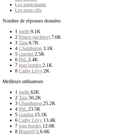
Les participants
Les mots clés
Nombre de réponses données
1
joelle
9.1K
2
Prince (archive)
7.6K
3
Tara
6.7K
4
Chambaron
3.1K
5
czardas
2.5K
6
PhL
2.4K
7
jean bordes
2.1K
8
Cathy Lévy
2K
Meilleurs utilisateurs
1
joelle
62K
2
Tara
50.2K
3
Chambaron
25.2K
4
PhL
23.5K
5
czardas
15.1K
6
Cathy Lévy
13.4K
7
jean bordes
12.6K
8
Bruno974
6.6K