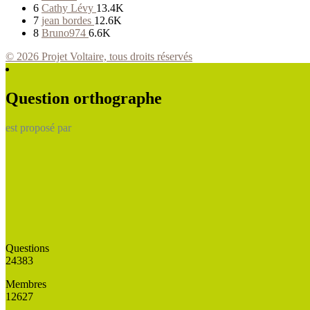
6
Cathy Lévy
13.4K
7
jean bordes
12.6K
8
Bruno974
6.6K
© 2026 Projet Voltaire, tous droits réservés
Question orthographe
est proposé par
Questions
24383
Membres
12627