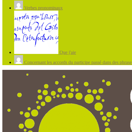
Verbes pronominaux
Que j'aie
Concernant les accords du participe passé dans des phrases