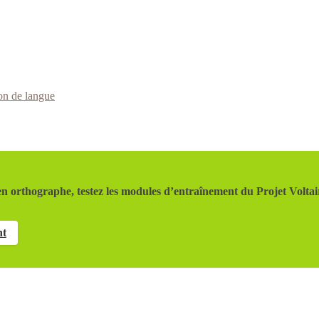
on de langue
n orthographe, testez les modules d’entraînement du Projet Voltai
nt