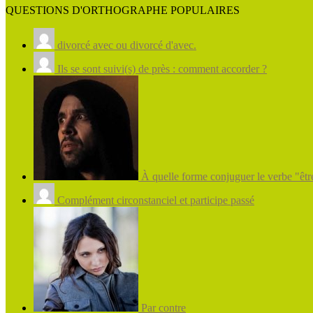
QUESTIONS D'ORTHOGRAPHE POPULAIRES
divorcé avec ou divorcé d'avec.
Ils se sont suivi(s) de près : comment accorder ?
À quelle forme conjuguer le verbe "être
Complément circonstanciel et participe passé
Par contre