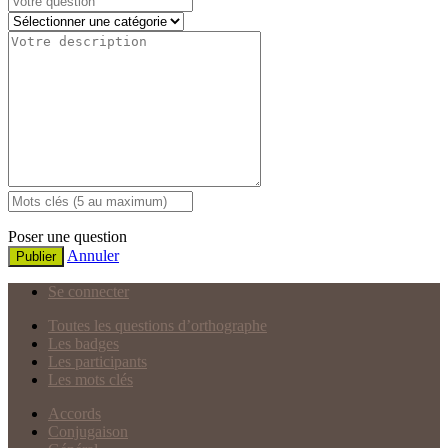
Poser une question
Annuler
Publier
Se connecter
Toutes les questions d’orthographe
Les badges
Les participants
Les mots clés
Accords
Conjugaison