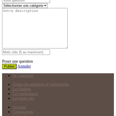
Poser une question
Annuler
Publier
Se connecter
Toutes les questions d’orthographe
Les badges
Les participants
Les mots clés
Accords
Conjugaison