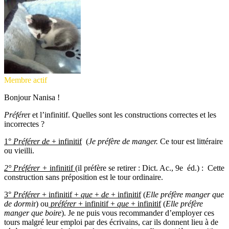
Membre actif
Bonjour Nanisa !
Préfére
r et l’infinitif. Quelles sont les constructions correctes et les
incorrectes ?
1°
Préférer de
+ infinitif
(
Je préfère de manger.
Ce tour est littéraire
ou vieilli.
2° Préférer +
infinitif
(il préfère se retirer : Dict. Ac., 9e éd.) : Cette
construction sans préposition est le tour ordinaire.
3°
Préférer
+ infinitif +
que
+
de
+ infinitif
(
Elle préfère manger que
de dormi
r) ou
préférer
+ infinitif +
que
+ infinitif
(
Elle préfère
manger que boire
). Je ne puis vous recommander d’employer ces
tours malgré leur emploi par des écrivains, car ils donnent lieu à de