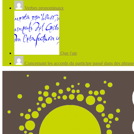
Verbes pronominaux
Que j'aie
Concernant les accords du participe passé dans des phrases