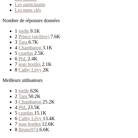
Les participants
Les mots clés
Nombre de réponses données
1
joelle
9.1K
2
Prince (archive)
7.6K
3
Tara
6.7K
4
Chambaron
3.1K
5
czardas
2.5K
6
PhL
2.4K
7
jean bordes
2.1K
8
Cathy Lévy
2K
Meilleurs utilisateurs
1
joelle
62K
2
Tara
50.2K
3
Chambaron
25.2K
4
PhL
23.5K
5
czardas
15.1K
6
Cathy Lévy
13.4K
7
jean bordes
12.6K
8
Bruno974
6.6K