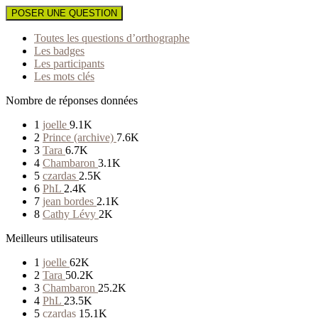
POSER UNE QUESTION
Toutes les questions d’orthographe
Les badges
Les participants
Les mots clés
Nombre de réponses données
1
joelle
9.1K
2
Prince (archive)
7.6K
3
Tara
6.7K
4
Chambaron
3.1K
5
czardas
2.5K
6
PhL
2.4K
7
jean bordes
2.1K
8
Cathy Lévy
2K
Meilleurs utilisateurs
1
joelle
62K
2
Tara
50.2K
3
Chambaron
25.2K
4
PhL
23.5K
5
czardas
15.1K