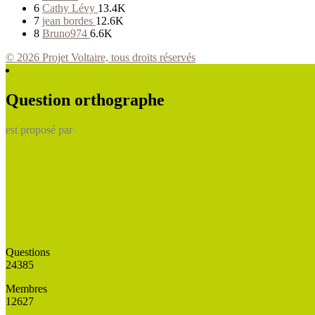
6
Cathy Lévy
13.4K
7
jean bordes
12.6K
8
Bruno974
6.6K
© 2026 Projet Voltaire, tous droits réservés
Question orthographe
est proposé par
Questions
24385
Membres
12627