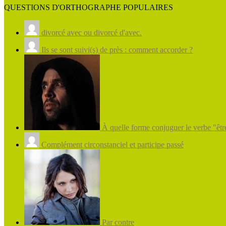
QUESTIONS D'ORTHOGRAPHE POPULAIRES
divorcé avec ou divorcé d'avec.
Ils se sont suivi(s) de près : comment accorder ?
À quelle forme conjuguer le verbe "être
Complément circonstanciel et participe passé
Par contre