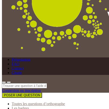
Présentation
FAQ
Contact
Charte
Connexion ou inscription
POSER UNE QUESTION
Toutes les questions d’orthographe
Les badges