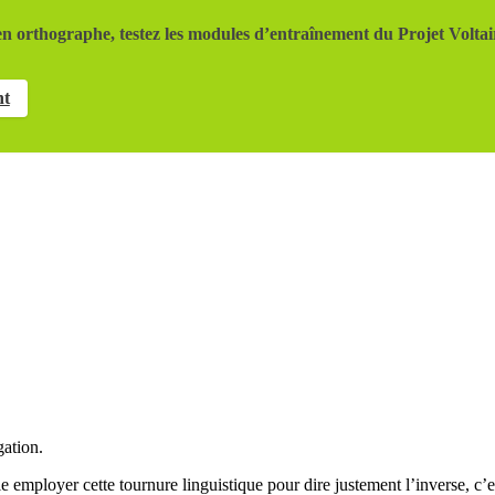
n orthographe, testez les modules d’entraînement du Projet Voltai
nt
gation.
e employer cette tournure linguistique pour dire justement l’inverse, c’est