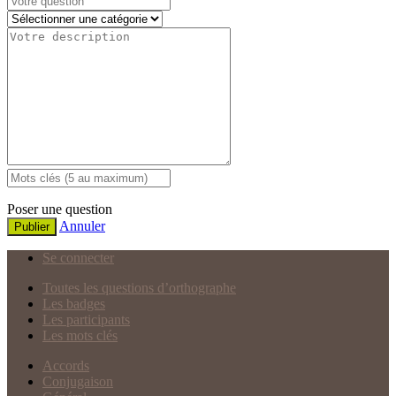
Poser une question
Annuler
Publier
Se connecter
Toutes les questions d’orthographe
Les badges
Les participants
Les mots clés
Accords
Conjugaison