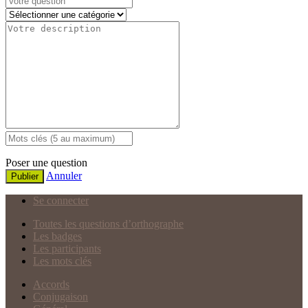
Poser une question
Annuler
Publier
Se connecter
Toutes les questions d’orthographe
Les badges
Les participants
Les mots clés
Accords
Conjugaison