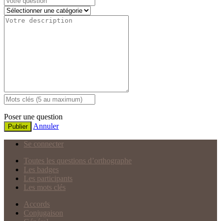
Poser une question
Annuler
Publier
Se connecter
Toutes les questions d’orthographe
Les badges
Les participants
Les mots clés
Accords
Conjugaison