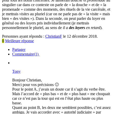
pour tous les noms concernés. Je laisserais
douche
et
promenade
au
singulier car dans ce contexte on parle de « la douche » et de « la
promenade » comme des moments, des rituels de la vie carcérale, et
je mettrais
visites
au pluriel (car on ne parle pas de « la visite » mais
bien « des visites »). Dans la seconde, on peut parler du loyer en
général ou des loyers pris individuellement (je mettrais
personnellement le pluriel, au sens de
il a
des loyers
en retard
).
Personnes ayant répondu :
ChristianF
le 12 décembre 2018.
0
Meilleure réponse
Partager
Commentaire(1)
Tony
Bonjour Christian,
Merci pour vos précisions 🙂
Pour le point A, j’avais un doute car il s’agit du verbe être.
Mais l’accord de « plus bas » et de « plus haut » me choquait
car ce n’est pas la tour qui est en l’état plus haute ou plus
basse.
Quant au point B, les deux me semblent possibles, c’est assez
ambigu. Je vais accorder avec « autorité judiciaire » par