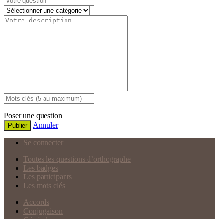
Poser une question
Annuler
Publier
Se connecter
Toutes les questions d’orthographe
Les badges
Les participants
Les mots clés
Accords
Conjugaison