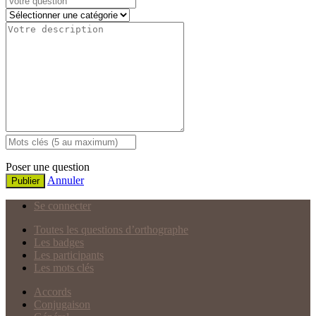
Poser une question
Annuler
Publier
Se connecter
Toutes les questions d’orthographe
Les badges
Les participants
Les mots clés
Accords
Conjugaison