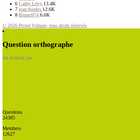
6
Cathy Lévy
13.4K
7
jean bordes
12.6K
8
Bruno974
6.6K
© 2026 Projet Voltaire, tous droits réservés
Question orthographe
est proposé par
Questions
24385
Membres
12627