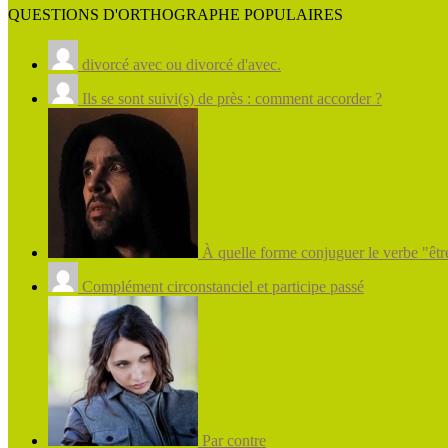
QUESTIONS D'ORTHOGRAPHE POPULAIRES
divorcé avec ou divorcé d'avec.
Ils se sont suivi(s) de près : comment accorder ?
À quelle forme conjuguer le verbe "être
Complément circonstanciel et participe passé
Par contre