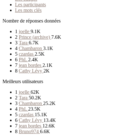
Les participants
Les mots clés
Nombre de réponses données
1
joelle
9.1K
2
Prince (archive)
7.6K
3
Tara
6.7K
4
Chambaron
3.1K
5
czardas
2.5K
6
PhL
2.4K
7
jean bordes
2.1K
8
Cathy Lévy
2K
Meilleurs utilisateurs
1
joelle
62K
2
Tara
50.2K
3
Chambaron
25.2K
4
PhL
23.5K
5
czardas
15.1K
6
Cathy Lévy
13.4K
7
jean bordes
12.6K
8
Bruno974
6.6K