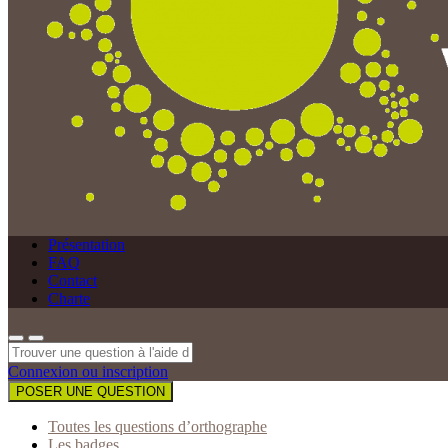
Présentation
FAQ
Contact
Charte
Connexion ou inscription
POSER UNE QUESTION
Toutes les questions d’orthographe
Les badges