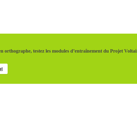
n orthographe, testez les modules d’entraînement du Projet Voltai
nt