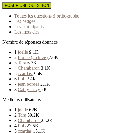
POSER UNE QUESTION
Toutes les questions d’orthographe
Les badges
Les participants
Les mots clés
Nombre de réponses données
1
joelle
9.1K
2
Prince (archive)
7.6K
3
Tara
6.7K
4
Chambaron
3.1K
5
czardas
2.5K
6
PhL
2.4K
7
jean bordes
2.1K
8
Cathy Lévy
2K
Meilleurs utilisateurs
1
joelle
62K
2
Tara
50.2K
3
Chambaron
25.2K
4
PhL
23.5K
5
czardas
15.1K