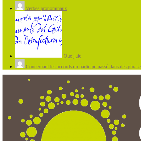
Verbes pronominaux
Que j'aie
Concernant les accords du participe passé dans des phrases