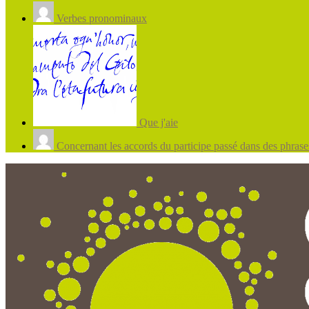
Verbes pronominaux
Que j'aie
Concernant les accords du participe passé dans des phrases