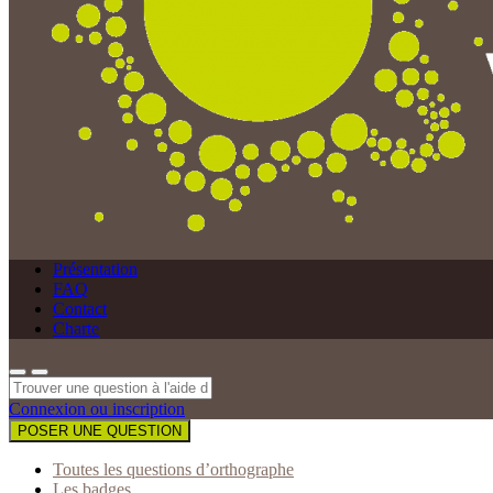
Présentation
FAQ
Contact
Charte
Connexion ou inscription
POSER UNE QUESTION
Toutes les questions d’orthographe
Les badges