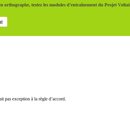
n orthographe, testez les modules d’entraînement du Projet Voltai
nt
it pas exception à la règle d’accord.