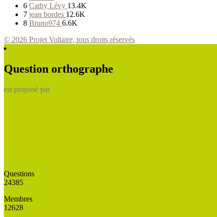
6
Cathy Lévy
13.4K
7
jean bordes
12.6K
8
Bruno974
6.6K
© 2026 Projet Voltaire, tous droits réservés
Question orthographe
est proposé par
Questions
24385
Membres
12628