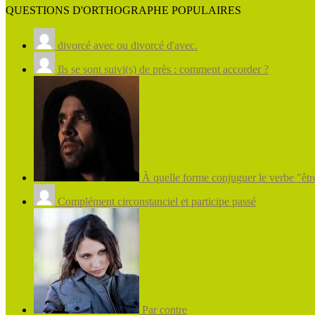
QUESTIONS D'ORTHOGRAPHE POPULAIRES
divorcé avec ou divorcé d'avec.
Ils se sont suivi(s) de près : comment accorder ?
À quelle forme conjuguer le verbe "être
Complément circonstanciel et participe passé
Par contre