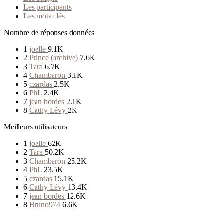
Les participants
Les mots clés
Nombre de réponses données
1
joelle
9.1K
2
Prince (archive)
7.6K
3
Tara
6.7K
4
Chambaron
3.1K
5
czardas
2.5K
6
PhL
2.4K
7
jean bordes
2.1K
8
Cathy Lévy
2K
Meilleurs utilisateurs
1
joelle
62K
2
Tara
50.2K
3
Chambaron
25.2K
4
PhL
23.5K
5
czardas
15.1K
6
Cathy Lévy
13.4K
7
jean bordes
12.6K
8
Bruno974
6.6K