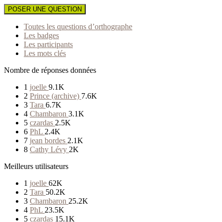
POSER UNE QUESTION
Toutes les questions d’orthographe
Les badges
Les participants
Les mots clés
Nombre de réponses données
1
joelle
9.1K
2
Prince (archive)
7.6K
3
Tara
6.7K
4
Chambaron
3.1K
5
czardas
2.5K
6
PhL
2.4K
7
jean bordes
2.1K
8
Cathy Lévy
2K
Meilleurs utilisateurs
1
joelle
62K
2
Tara
50.2K
3
Chambaron
25.2K
4
PhL
23.5K
5
czardas
15.1K