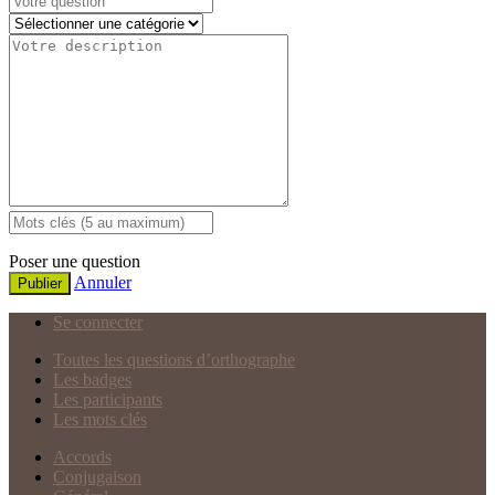
Poser une question
Annuler
Publier
Se connecter
Toutes les questions d’orthographe
Les badges
Les participants
Les mots clés
Accords
Conjugaison