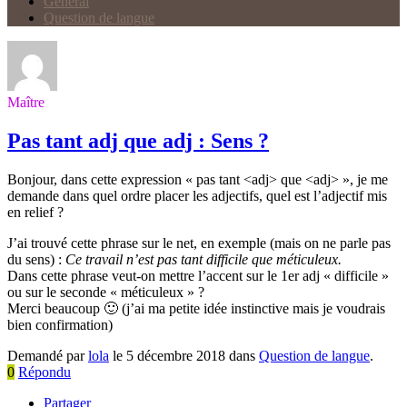
Général
Question de langue
Maître
Pas tant adj que adj : Sens ?
Bonjour, dans cette expression « pas tant <adj> que <adj> », je me
demande dans quel ordre placer les adjectifs, quel est l’adjectif mis
en relief ?
J’ai trouvé cette phrase sur le net, en exemple (mais on ne parle pas
du sens) :
Ce travail n’est pas tant difficile que méticuleux.
Dans cette phrase veut-on mettre l’accent sur le 1er adj « difficile »
ou sur le seconde « méticuleux » ?
Merci beaucoup 🙂 (j’ai ma petite idée instinctive mais je voudrais
bien confirmation)
Demandé par
lola
le 5 décembre 2018 dans
Question de langue
.
0
Répondu
Partager