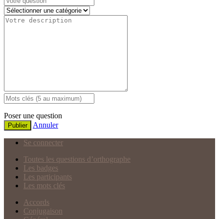
Poser une question
Annuler
Publier
Se connecter
Toutes les questions d’orthographe
Les badges
Les participants
Les mots clés
Accords
Conjugaison